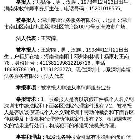
举报人
：郑贴侨，男，汉族，
1973
年
12
月
23
日出生，
湖南宋牧律师事务所主任，电话号码：
15201018555
。
被举报人
：深圳南墙法务服务有限公司，地址：
深圳
市南山区南山街道荔湾社区前海路
0070号泛海城市广场
。
法人代表
：王宏阔。
被举报人
：王宏阔，男，汉族，
1998
年
12
月
21
日出
生，户籍所在地：河南省南阳市邓州构林镇市杨家村王岗
78
，身份证号：
411381199812216716
，电话
18688789190
，
17191233273
。现住深圳市，系深圳南墙
法务服务有限公司法人代表
举报事项
：被举报人非法从事律师服务业务
举报请求
：
1
、被举报人是否以该假证件或个人名义到
深圳市中级法院和下面各区法院代理案件没有？
2
、被举报
人是否以该假证
或个人名义
到深圳市劳动仲裁委和下面各区
仲裁委及下设机构代理劳动仲裁案件没有？
3
、根据调查核
实的结果进行处罚，构成犯罪的移送司法机关办理。
事实和理由
：我发现各种搜索引擎有本律师的负面信