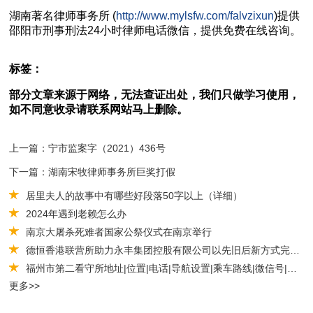
湖南
著名
律师事务所 (
http://www.mylsfw.com/falvzixun
)提供
邵阳市
刑事刑法
24小时律师电话微信，提供免费在线咨询。
标签：
部分文章来源于网络，无法查证出处，我们只做学习使用，
如不同意收录请联系网站马上删除。
上一篇：宁市监案字（2021）436号
下一篇：湖南宋牧律师事务所巨奖打假
居里夫人的故事中有哪些好段落50字以上（详细）
2024年遇到老赖怎么办
南京大屠杀死难者国家公祭仪式在南京举行
德恒香港联营所助力永丰集团控股有限公司以先旧后新方式完成配售及认购
福州市第二看守所地址|位置|电话|导航设置|乘车路线|微信号|律师会见
更多>>