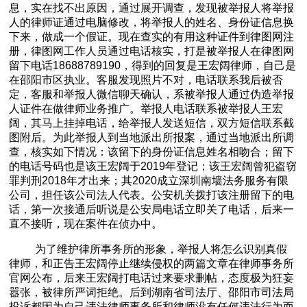
息，实在找不出原因，通过展开调查，发现被举报人将举报
人的律师证通过电脑修改，将举报人的姓名、身份证信息换
下来，做成一个假证。现在查实的有用这种证件到律图网注
册，律图网工作人员通过电话核实，打是被举报人在律图网
留下电话
18688789190
，得到的回复是王宏阔律师，自己是
在邵阳市区执业。客服发现照片不对，电话联系我后被否
定，客服和举报人微信聊天确认，系被举报人通过伪造举报
人证件在做律师业务推广。举报人电话联系被举报人王宏
阔，其马上挂掉电话，给举报人发送短信，双方短信联系截
图附后。为此举报人到当地派出所报案，通过当地派出所调
查，核实如下情况：该留下的身份证信息姓名相吻合；留下
的电话号码也是该王宏阔于
2019
年登记；该王宏阔曾犯盗窃
罪判刑
2018
年才出来；其
2020
成立深圳南墙法务服务有限
公司，担任该公司法人代表。公安机关拨打该注册留下的电
话，第一次接通后听说是公安局电话立即关了电话，后来一
直不接听，现在案件在侦办中。
为了维护律所事务所的形象，举报人将怎么识别真假
律师，和正告王宏阔停止继续侵权的两篇文章在律师事务所
官网公布，后来王宏阔打电话过来要求删帖，态度极为狂妄
嚣张，被律所严词拒绝。后到湖南省司法厅、邵阳市司法局
投诉都因为自己违法律师事务所和律师没有任何违法行为而