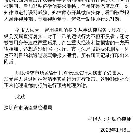
被驳回。后加郑贴侨微信要求删帖，但是还是态度恶劣，对
郑律师进行谩骂威胁。郑律师点开其微信头像，看到被举报
人身穿律师袍，带着律师领带，俨然一副律师行头打扮。
举报人认为：冒用律师的身份从事法律服务，现在已
经公安局查清属实，对于自己的违法行为不但不反省，还对
被冒用身份造成严重后果，产生重大经济利益损害的一方恶
语相加，还想通过到省司法厅、市司法局投诉要求删帖，见
达不到目的就通过谩骂举报人泄愤。所有聊天记录打印出来
附后。
所以请求市场监管部门对该违法行为伤害了受害人、
却受害人通过网站澄清事实的行为进行攻击、这种颠倒社会
正常伦理道德的行为进行顶格处理为谢。
此致
深圳市市场监督管理局
举报人：郑贴侨律师
2023
年
1
月
6
日