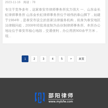
2023-11-16 阅读：78
专注于竞争多年，这家泰安市律师事务所实力强大 一、山东金长
虹律师事务所 山东金长虹律师事务所位于雄伟的泰山脚下，始建
于1984年，是泰安市设立的首家法律服务机构，前身为泰安地区
法律顾问处，2008年经批准改制为合伙制律师事务所。本所办公
地址位于泰安市核心地段，交通便利，办公用房900余平方米，
现...
1
2
3
4
5
>
末页