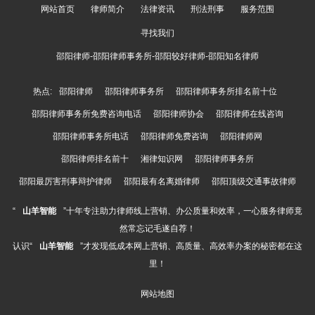
网站首页
律师简介
法律资讯
刑法刑事
服务范围
寻找我们
邵阳律师-邵阳律师事务所-邵阳较好律师-邵阳知名律师
热点:
邵阳律师
邵阳律师事务所
邵阳律师事务所排名前十位
邵阳律师事务所免费咨询电话
邵阳律师协会
邵阳律师在线咨询
邵阳律师事务所电话
邵阳律师免费咨询
邵阳律师网
邵阳律师排名前十
湘律知识网
邵阳律师事务所
邵阳最厉害刑事辩护律师
邵阳最有名离婚律师
邵阳顶级交通事故律师
“
山羊智能
”十年专注助力律师线上营销、办公质量和效率，一心服务律师竟
然常忘记毛遂自荐！
认识“
山羊智能
”才发现低成本网上营销、高质量、高效率办案的秘密都在这
里！
网站地图