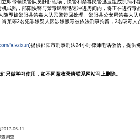
明立即带领快警队员赶赴现场，快警和禁毒民警迅速组成抓捕小
时机成熟，邵阳快警与禁毒民警迅速冲进房间内，将正在进行毒
疑人随即被邵阳县禁毒大队民警带回处理。邵阳县公安局禁毒大队
，肖某等2名犯罪嫌疑人因涉嫌贩毒被依法刑事拘留，2名吸毒人
com/falvzixun
)提供邵阳市
刑事刑法
24小时律师电话微信，提供
我们只做学习使用，如不同意收录请联系网站马上删除。
7-06-11
审查调查