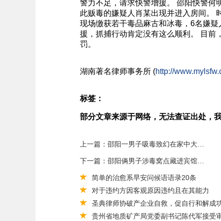
警力不足，请求快警增援。 邵阳快警何
此贩毒的嫌疑人肖某出现并进入房间。 
现场缴获若干毒品麻古和冰毒，6名嫌
援，抓捕行动肯定没有这么顺利。 目前
罚。
湖南
著名
律师事务所 (
http://www.mylsfw.
标签：
部分文章来源于网络，无法查证出处，
上一篇：邵阳一男子吸毒致幻在家中大闹?妻子生气报警举报丈夫
下一篇：邵阳俩男子涉毒窝点藏进宾馆?不料突击检查仍被抓
简单的治愈系早安问候语语录20条
对于​违约方因客观原因违约且在其能力
圣典律师协破产企业自救，促自行和解成功201
贵州省地质矿产局党委副书记陈代军接受