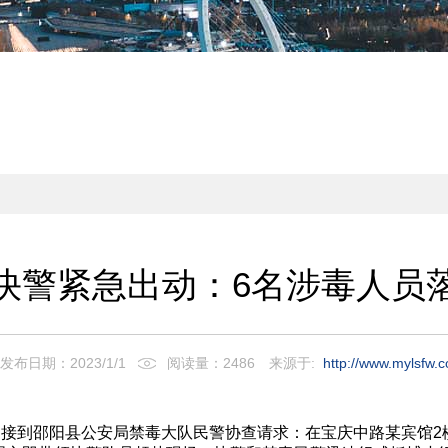
快警紧急出动：6名涉毒人员
发布日期：2023/1/1
阅读量：2486
来源于:
http://www.mylsfw.
桥平台接到邵阳县公安局禁毒大队民警协查请求：在宝庆中路某宾馆