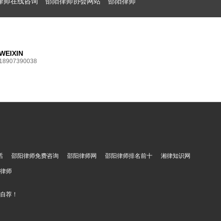
律师在线咨询
邵阳律师协会网站
邵阳律师
WEIXIN
18907390038
话
邵阳律师免费咨询
邵阳律师网
邵阳律师排名前十
湘律知识网
律师
遂自荐！