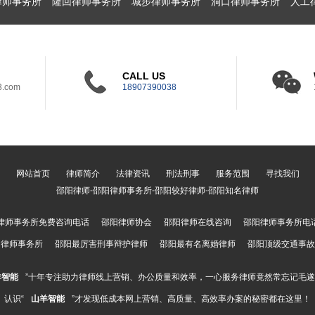
律师事务所
隆回律师事务所
城步律师事务所
洞口律师事务所
人工
CALL US
3.com
18907390038
网站首页
律师简介
法律资讯
刑法刑事
服务范围
寻找我们
邵阳律师-邵阳律师事务所-邵阳较好律师-邵阳知名律师
律师事务所免费咨询电话
邵阳律师协会
邵阳律师在线咨询
邵阳律师事务所电
阳律师事务所
邵阳最厉害刑事辩护律师
邵阳最有名离婚律师
邵阳顶级交通事故
羊智能
”十年专注助力律师线上营销、办公质量和效率，一心服务律师竟然常忘记毛
认识“
山羊智能
”才发现低成本网上营销、高质量、高效率办案的秘密都在这里！