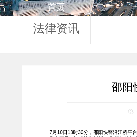
首页
法律资讯
邵阳
7月10日13时30分，邵阳快警沿江