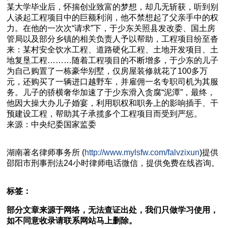
某大学毕业后，怀揣创业致富的梦想，却几无斩获，听到别
人谈起工程项目中的巨额利润，他不禁想起了父亲手中的权
力。在他的一次次“请求”下，于少东关照县发改委、国土房
管局以及部分乡镇的相关负责人予以帮助，工程项目纷至沓
来：某村安全饮水工程、道路硬化工程、土地开发项目、土
地复垦工程………随着工程项目的不断增多，于少东的儿子
为自己购置了一栋豪华别墅，仅房屋装修就花了100多万
元，还购买了一辆进口越野车，并雇佣一名专职司机为其服
务。儿子的骄横奢华加速了于少东滑入贪腐“泥潭”，最终，
他因大操大办儿子婚宴，利用职权和职务上的影响插手、干
预建设工程，帮助其子承揽多个工程项目而受到严惩。
来源：中央纪委国家监委
湖南
著名
律师事务所 (
http://www.mylsfw.com/falvzixun
)提供
邵阳市
刑事刑法
24小时律师电话微信，提供免费在线咨询。
标签：
部分文章来源于网络，无法查证出处，我们只做学习使用，
如不同意收录请联系网站马上删除。