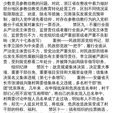
少数党员参教信教的问题。对此，浙江省在整改中着力做好
部分地区参教信教党员教育转化处置工作，区别不同情况采
取限期改正、劝退、除名等措施；完善落实发展党员预审
制，做到入党申请先看信仰，对存在参教信教行为的入党积
极分子或发展对象实行一票否决。 禁区九：不履行全面
从严治党主体责任、监督责任或者履行全面从严治党主体责
任、监督责任不力，给党组织造成严重损害或者严重不良影
响（第六十七条改写） 案例——民政部原党组书记、部
长李立国作为中央委员，民政部党政“一把手”，履行全面从
严治党主体责任不力，管党治党严重失职，对民政部所辖单
位发生系统性腐败问题负有主要领导责任。李立国被严肃问
责，受到留党察看二年处分，并被降为副局级非领导职务。
组织纪律 禁区十：故意规避集体决策，决定重大事
项、重要干部任免、重要项目安排和大额资金使用；借集体
决策名义集体违规（第七十条增写） 案例——安徽省天
长市张浦镇兴隆村两委借集体名义违规，多名村干部“抱
团”优亲厚友。几年来，在申报低保和危房改造名单时，村干
部们心照不宣地“互相帮助”，将自己的亲友混入总名单中。
村两委讨论申报人员名单成了走过场，明知有人不符合条
件，却无一人提反对意见，将低保、危房改造政策变成了村
干部的特权、福利。 禁区十一：搞有组织的拉票贿选，