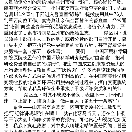
大量酒钢公司的亲信调到兰州市核心部门、核心岗位任职。
虞海燕还整合设立了一个叫市委市政府督查室的部门，先后
选调141名青年干部进入督查室“锻炼”，提拔使用其中76人
到重要岗位工作。虞海燕让亲信金晋哲主管督查室，经常通
过“培训”向这些青年干部灌输效忠观念，培植个人势力，严
重损害了甘肃省特别是兰州市的政治生态。 禁区四：党
员领导干部在本人主政的地方或者分管的部门自行其是，搞
山头主义，拒不执行党中央确定的大政方针，甚至背着党中
央另搞一套（第五十条增写） 案例——中国环境科学研
究院原院长孟伟将中国环境科学研究院视为“自留地”，把科
研经费当成自己的“钱袋子”。把新中国成立以来投资最大的
水污染治理科技项目当成了“唐僧肉”，许多承担该课题的单
位都以各种方式向孟伟进行了利益输送。在中国环境科学研
究院控股的北京某环评公司脱钩改制过程中，擅自变更脱钩
方案，帮助某私营环保企业承接了甲级环评资质和相关业
务。 禁区五：对党不忠诚不老实，表里不一，阳奉阴
违，欺上瞒下，搞两面派，做两面人（第五十一条增写）
案例——山东省委原常委、济南市委原书记王敏常常
把“守纪律讲规矩”挂在嘴上，就在他落马当天，还在全市领
导干部大会上作廉政警示教育报告。可他内心却视党纪如无
物，私底下疯狂敛财，对中央八项规定精神置若罔闻，甚至
在中央党校学习期间，潜入济南一家房地产公司总经理赵某