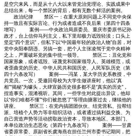
是空穴来风，而是从十八大以来管党治党理论、实践成果中
总结出来，每一个禁区的背后，都有无数个鲜活的案例。
政治纪律 禁区一：在重大原则问题上不同党中央保
持一致且有实际言论、行为或者造成不良后果（第四十四条
增写） 案例——中央政治局原委员、重庆市委原书记孙
政才，台上信仰马列主义，私下里却极力诋毁轻渎；口头上
坚定“四个意识”，但私下以“中国最年轻的政治人物”自居，对
党中央阳奉阴违、另搞一套，把个人主张凌驾于党中央精神
之上，严重破坏党的集中统一领导。 禁区二：丑化党和
国家形象，或者诋毁、诬蔑党和国家领导人、英雄模范，或
者歪曲党的历史、中华人民共和国历史、人民军队历史（第
四十六条改写） 案例——冯某，某大学历史系教授，中
共党员。一次，受邀回母校为大学生做讲座时，他以“真
相”“揭秘”为噱头，大肆宣扬历史很多都不是“真实的历史”，
捏造事实，混淆视听。其间，一些学生对此提出异议，他却
以“你们啥都不懂”“你们被忽悠了”等理由搪塞过去，继续他的
讲座。 禁区三：在党内搞团团伙伙、结党营私、拉帮结
派、培植个人势力等非组织活动，或者通过搞利益交换、为
自己营造声势等活动捞取政治资本，导致本地区、本部门、
本单位政治生态恶化（第四十九条改写） 案例——甘肃
省委原常委、原副省长虞海燕在担任兰州市委书记期间，把