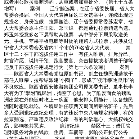
或者用公款拉票贿选的，从重或者加重处分。（第七十五条
增写） 案例——辽宁贿选案，在辽宁省委换届、省人大
常委会换届、全国人大代表换届这三次选举中，连续出现违
规提名、身份造假、拉票贿选。辽宁省委原常委苏宏章、省
人大常委会原主任王阳、郑玉焯，都是通过拉票贿选当选。
郑玉焯授意多名下属帮助其拉票，其中部分下属采取送美
元、手机、苹果平板电脑等财物的贿赂方式拉票，共涉及辽
宁省人大常委会及省内11个市的76名省人大代表。 禁
区十二：在干部选拔任用工作中，有任人唯亲、排斥异己、
封官许愿、说情干预、跑官要官、突击提拔或者调整干部等
违反干部选拔任用规定行为（第七十六条改写） 案例
——陕西省人大常委会党组原副书记、副主任魏民洲选拔干
部任人唯亲，拉帮结派建“小圈子”，形成了“劣币驱逐良币”的
不良效应。陕西省西安旅游集团公司原党委书记、董事长李
大有为了“攀附”魏民洲，掏空了心思。为了酷爱面食的魏民
洲出差在外能随时吃上一碗面，他安排大厨随行，以备魏民
洲随时想吃就吃。在魏民洲任职西安期间所带的班子，先后
多人受到党纪政纪处理，有的违反中央八项规定精神，有的
拉票贿选、严重违反政治纪律，有的利欲熏心、大搞权钱交
易，影响极其恶劣。 廉洁纪律 禁区十三：借用管
理和服务对象的钱款、住房、车辆等，影响公正执行公务
（第九十条增写） 案例——吉林省原副省长谷春立，吃