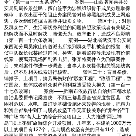
伞”（第一百一十五条增写） 案例——山西省闻喜县公
安局副局长景益民，擅自签字为涉黑组织骨干成员办理取保
候审，多次出面干预阻止办案民警对该涉黑组织成员上网追
逃，多次组织盗掘古墓葬并贩卖文物。 禁区十九：对涉
及群众生产、生活等切身利益的问题依照政策或者有关规定
能解决而不及时解决，庸懒无为、效率低下，造成不良影响
（第一百一十六条改写） 案例——湖北省武汉市公安局
东西湖分局吴家山街道派出所接到群众手机被盗的报警，刑
侦中队探长张某经过询问、检查、调看监控等未发现有价值
线索，便离开现场回到派出所。张某将案件立为刑事案件
后，未对案件作进一步调查，当事人多次提供相关视频线索
后，仍不对相关线索进行核查。 禁区二十：盲目举债、
铺摊子、上项目，搞劳民伤财的“形象工程”、“政绩工程”，致
使国家、集体或者群众财产和利益遭受较大损失（第一百一
十七条改写） 案例——黔南布依族苗族自治州三都水族
自治县委原书记梁嘉庚，不顾三都县是全省深度贫困县，贫
困村危房、水电、路灯等基础设施还未改善的现状，把精力
和资金都集中到了与脱贫攻坚工作无直接关系的“养生谷”“千
神广场”等“高大上”的综合开发项目上，大力推进“两江神
岛”“坝上花街”旅游综合开发项目。几年来，在建的1000万元
以上的项目有127个，但与脱贫攻坚有关的只有41个，造成
资源闲置浪费，扶贫资金紧缺，影响脱贫进度。 工作纪