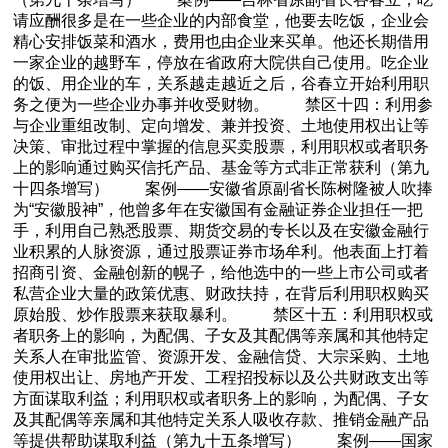
请应酬很多是在一些企业的内部食堂，他要去吃饭，企业会
精心安排饭菜和酒水，费用也由企业来买单。他还长期借用
一家企业的越野车，停放在省政府大院供自己使用。吃企业
的饭、用企业的车，关系越走越近之后，谷春立开始利用职
务之便为一些企业办事并收受财物。 禁区十四：利用参
与企业重组改制、定向增发、兼并投资、土地使用权出让等
决策、审批过程中掌握的信息买卖股票，利用职权或者职务
上的影响通过购买信托产品、基金等方式非正常获利（第九
十四条增写） 案例——安徽省原副省长陈树隆被人吹捧
为“安徽股神”，他曾多年在安徽国有金融证券企业担任一把
手，利用自己熟悉股票、期货交易的专长以及在安徽金融行
业积累的人脉资源，通过股票证券市场牟利。他表面上打着
招商引资、金融创新的幌子，给他选中的一些上市公司或者
私营企业大量的政策优惠、财政扶持，在背后利用职权购买
原始股、炒作股票来获取暴利。 禁区十五：利用职权或
者职务上的影响，为配偶、子女及其配偶等亲属和其他特定
关系人在审批监管、资源开发、金融信贷、大宗采购、土地
使用权出让、房地产开发、工程招投标以及公共财政支出等
方面谋取利益；利用职权或者职务上的影响，为配偶、子女
及其配偶等亲属和其他特定关系人吸收存款、推销金融产品
等提供帮助谋取利益（第九十五条增写） 案例——国家