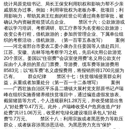
统计局原党组书记、局长王保安利用职权和影响力帮不少亲
戚朋友办过事。例如：利用审批权为老板办事、批项目；利
用影响力，帮助其弟王红彪的旺世公司通过商务部审批，被
确认为内资融资租赁试点企业。 禁区十六：公款旅游或
者以学习培训、考察调研、职工疗养等为名变相公款旅游；
改变公务行程，借机旅游的；参加所管理企业、下属单位组
织的考察活动，借机旅游。（第一百零五条改写） 案例
——河北省邢台市委农工委小康办主任姜国等人借赴四川、
江苏、安徽、吉林等地考察学习之机，先后4次用公款游览
20个景区。姜国以“住宿费”“会议室使用费”名义用公款支付
应由个人承担的景点门票费、导游费、缆车费等旅游费用
8583元；以“租车费”名义虚报费用，将报销所得1700元据为
己有。 群众纪律 禁区十七：扶贫领域侵害群众利
益，从重或者加重处分（第一百一十二条增写） 案例
——广西壮族自治区平乐县二塘镇大展村党支部原书记卢瑞
峰在组织实施香猪养殖扶贫项目中，通过编造虚假发放表、
截留猪苗等方式，个人违规获利1.28万元，并收受猪苗出售
人“好处费”0.47万元。此外，卢瑞峰收受4户危房改造户“好
处费”共计1.06万元，收受村屯绿化建设项目承包人“好处
费”0.7万元。 禁区十八：利用宗族或者黑恶势力等欺压
群众，或者纵容涉黑涉恶活动、为黑恶势力充当“保护