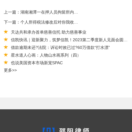
上一篇：湖南湘潭一在押人员拘留所内因病抢救无效死亡
下一篇：个人所得税法修改后对你我收入影响有多大？
天达共和承办首单慈善信托 助力慈善事业
信凯快讯｜迎新聚力，筑梦信凯！2023第二季度新人见面会圆满举办
借款逾期未还?法院：诉讼时效已过?60万借款“打水漂”
星水道人心画：人物山水画系列（四）
也说美国资本市场新宠SPAC
更多>>