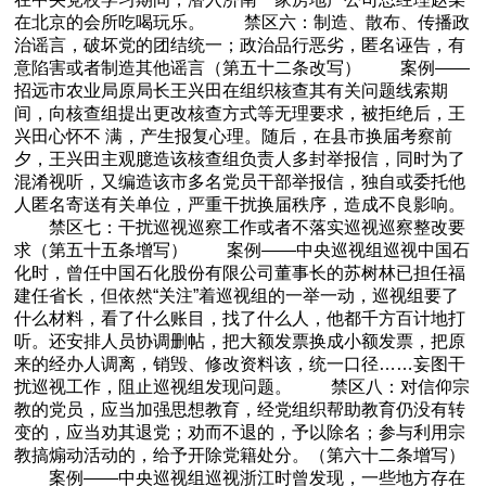
在北京的会所吃喝玩乐。 禁区六：制造、散布、传播政
治谣言，破坏党的团结统一；政治品行恶劣，匿名诬告，有
意陷害或者制造其他谣言（第五十二条改写） 案例——
招远市农业局原局长王兴田在组织核查其有关问题线索期
间，向核查组提出更改核查方式等无理要求，被拒绝后，王
兴田心怀不 满，产生报复心理。随后，在县市换届考察前
夕，王兴田主观臆造该核查组负责人多封举报信，同时为了
混淆视听，又编造该市多名党员干部举报信，独自或委托他
人匿名寄送有关单位，严重干扰换届秩序，造成不良影响。
禁区七：干扰巡视巡察工作或者不落实巡视巡察整改要
求（第五十五条增写） 案例——中央巡视组巡视中国石
化时，曾任中国石化股份有限公司董事长的苏树林已担任福
建任省长，但依然“关注”着巡视组的一举一动，巡视组要了
什么材料，看了什么账目，找了什么人，他都千方百计地打
听。还安排人员协调删帖，把大额发票换成小额发票，把原
来的经办人调离，销毁、修改资料该，统一口径……妄图干
扰巡视工作，阻止巡视组发现问题。 禁区八：对信仰宗
教的党员，应当加强思想教育，经党组织帮助教育仍没有转
变的，应当劝其退党；劝而不退的，予以除名；参与利用宗
教搞煽动活动的，给予开除党籍处分。（第六十二条增写）
案例——中央巡视组巡视浙江时曾发现，一些地方存在