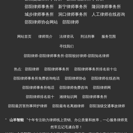
邵阳律师事务所
新宁律师事务所
隆回律师事务所
城步律师事务所
洞口律师事务所
人工律师在线咨询
邵阳律师协会网站
邵阳律师
网站首页
律师简介
法律资讯
刑法刑事
服务范围
寻找我们
邵阳律师-邵阳律师事务所-邵阳较好律师-邵阳知名律师
热点:
邵阳律师
邵阳律师事务所
邵阳律师事务所排名前十位
邵阳律师事务所免费咨询电话
邵阳律师协会
邵阳律师在线咨询
邵阳律师事务所电话
邵阳律师免费咨询
邵阳律师网
邵阳律师排名前十
湘律知识网
邵阳律师事务所
邵阳最厉害刑事辩护律师
邵阳最有名离婚律师
邵阳顶级交通事故律师
“
山羊智能
”十年专注助力律师线上营销、办公质量和效率，一心服务律师竟
然常忘记毛遂自荐！