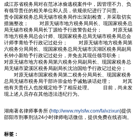
成江苏省税务局对在范冰冰偷逃税案件中，因管理不力、负
有领导责任的相关单位和人员，依规依纪进行了问责。
责令国家税务总局无锡市税务局作出深刻检查，并采取切实
措施整改； 对原无锡市地方税务局局长、现国家税务总
局无锡市税务局局长丁源给予行政警告处分； 对原无锡
市地方税务局总会计师、现国家税务总局无锡市税务局总会
计师李青给予行政记过处分； 对原无锡市地方税务局第
六税务分局局长、现国家税务总局无锡市滨湖区税务局副局
长钟小新给予行政记过处分，并免去其现任领导职务；
对原无锡市地方税务局第六税务分局副局长、现国家税务总
局无锡市梁溪区税务局副局长沈治国给予行政记过处分；
对原无锡市国家税务局第二税务分局局长、现国家税务
总局无锡市税务局干部许崇金给予诫勉谈话处理； 对其
他有关责任人也按规定给予了相应处理。 目前，尚未发
现上述人员存在其他违法违纪行为。
湖南
著名
律师事务所 (
http://www.mylsfw.com/falvzixun
)提供
邵阳市
刑事刑法
24小时律师电话微信，提供免费在线咨询。
标签：