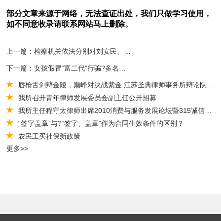
部分文章来源于网络，无法查证出处，我们只做学习使用，
如不同意收录请联系网站马上删除。
上一篇：检察机关依法分别对刘安民、王祺、秦亚兵、屠国军决定逮捕
下一篇：女孩假冒“富二代”行骗?多名前男友组群维权
唇枪舌剑辩金陵，巅峰对决战紫金 江苏圣典律师事务所辩论队荣获团体二等奖2021-06-29
我所召开青年律师发展委员会副主任公开招募
我所主任程守太律师出席2010消费与服务发展论坛暨315诚信品牌颁奖典礼
“签字盖章”与?“签字、盖章”作为合同生效条件的区别？
农民工买社保新政策
更多>>