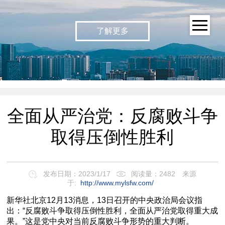
了解更多
全面从严治党：反腐败斗争
取得压倒性胜利
发布日期：2023/1/17
阅读量：2482
来源
于:
http://www.mylsfw.com/
新华社北京12月13消息，13日召开的中央政治局会议指
出：“反腐败斗争取得压倒性胜利，全面从严治党取得重大成
果。”这是党中央对当前反腐败斗争形势的重大判断。