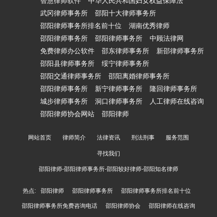
智慧律师软件
中华人民共和国妇女权益保障法
武冈律师事务所
邵阳十大律师事务所
邵阳律师事务所排名前十位
湖南优秀律师
邵阳律师事务所
邵阳律师事务所
中顾法律网
免费律师办公软件
邵东律师事务所
新邵律师事务所
邵阳县律师事务所
绥宁律师事务所
邵阳交通律师事务所
邵阳离婚律师事务所
邵阳律师事务所
新宁律师事务所
隆回律师事务所
城步律师事务所
洞口律师事务所
人工律师在线咨询
邵阳律师协会网站
邵阳律师
网站首页
律师简介
法律资讯
刑法刑事
服务范围
寻找我们
邵阳律师-邵阳律师事务所-邵阳较好律师-邵阳知名律师
热点:
邵阳律师
邵阳律师事务所
邵阳律师事务所排名前十位
邵阳律师事务所免费咨询电话
邵阳律师协会
邵阳律师在线咨询