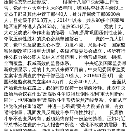
压倒性态势已经形成”。 根据十八届中央纪委工作报
告，党的十八大至十九大的5年间，我国共查处省军级以上
党员干部及其他中管干部440人，处分厅局级干部8900余
人，县处级干部6.3万人；2014年以来，共从90多个国家和
地区追回外逃人员3453名、追赃95.1亿元。 党的十九
大对反腐败斗争作出新的部署，明确强调“巩固压倒性态势、
夺取压倒性胜利的决心必须坚如磐石”。 党的十九大以
来，党中央反腐败决心不变、力度不减、尺度不松，国家监
察体制改革取得重大进展，各级监察委员会成立，将所有行
使公权力的公职人员纳入监督范围，推动形成党统一指挥、
全面覆盖、权威高效的监督体系。 中央纪委国家监委最
新数据显示，党的十九大以来截至目前，中央纪委国家监委
立案审查调查的中管干部已达70余人。2018年1至9月，全
国纪检监察机关立案46.4万件，处分40.6万人。 全面从
严治党永远在路上，必须时刻保持一份清醒冷静。此次中央
政治局会议在作出“反腐败斗争取得压倒性胜利”重大判断的
同时，也明确重申“反腐败斗争形势依然严峻复杂，全面从严
治党依然任重道远”，并进一步强调“要有力削减存量、有效
遏制增量，巩固发展反腐败斗争压倒性胜利”。 反腐败
斗争不会变风转向，必须始终保持一份坚韧执着。正如习近
平总书记在党的十九大报告中所说：“强化不敢腐的震慑，扎
牢不能腐的笼子，增强不想腐的自觉，通过不懈努力换来海