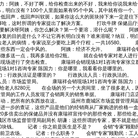
国力：阿姨，不好了啊，给你检查出来的不好，我来给你说我来给
%，明白没有？100个人里面如果有95个中风，其中就有你一
是低回声，低回声叫软斑，如果你这么大的斑块掉下来一定是往
呛，这时所谓的专家提出了解决方案。 打吹牛牌 保健品疗
要不要解决呀阿姨，你怎么解决？第一个要溶，溶什么呢？ 阿
修复的目的是什么？不让它再长明白没有？谁来溶呢？纳豆，明
人的病情，专家说至少要吃上两个疗程，一共16580。 康瑞
这些东西一定会中风的。 阿姨：经济不允许。 康瑞祥会销现
稍微多送一点，我再多送给你2瓶。 就在会销专家对老人进行
销现场进行了突击检查。 康瑞祥会销现场1对1咨询专家张
场1对1咨询专家 陈国力：你是哪里，我看看你是哪里的。 
力：行政执法证是哪里的？ 行政执法人员：行政执法的。 
员：市场监管局。 康瑞祥会销现场1对1咨询专家 陈国力：
元 卖给老人8280元 在会场的另一个大房间里，坐了很多老人
监管局的工作人员发现了会销两天的销售单据。 康瑞祥门店
，把所有的东西放在这。 温州市鹿城区市场监督管理局副局
。据进一步的查证，这些产品是他们的经销商从厂家购进的价格一盒
20多倍卖出的保健品并没有康瑞祥宣传中的那些奇效，那些给
区市场监督管理局副局长 胡谦：这些所谓的专家，要不就是他
000块钱。 记者：你之前是医生是不是？ 会销“专家”顾
海前卫农场。 记者：什么职务？ 会销“专家”顾勤民：工