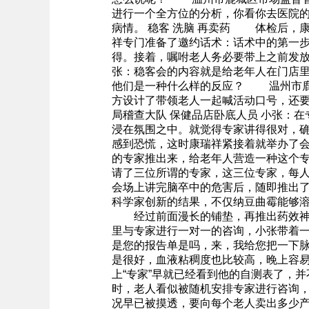
进行一个全方位的分析，你看你去医院
病情。 稳客 洗脑 再卖药 体检后，
祥专门准备了邀约话术：话术中的第一
得。接着，嘱咐老人务必要带上之前发
张：稳客会的内容就是给老年人在门店
他们是一种什么样的反应？ 温州市鹿
方设计了带领老人一起喊活动口号，还
局稽查大队 保健品店卧底人员 小张：
浸在氛围之中。就觉得专家讲得很对，
感到恐慌，这时康瑞祥紧接着就举办了
的专家推出来，给老年人营造一种这个
请了三位所谓的专家，这三位专家，每
会场上讲完脑卒中的危害后，随即推出
科学家创新的结果，不仅纳豆曲霉能够
经过前面漫长的铺垫，再推出药效神奇
里与专家进行一对一的咨询，小张带着一
是您的报告单是吗，来，我给您把一下脉
是很好，血液粘稠度也比较高，晚上容
上“专家”早就已经看到他的自测表了
时，老人看似被随机安排专家进行咨询
况早已被摸透，要向每个老人卖出多少