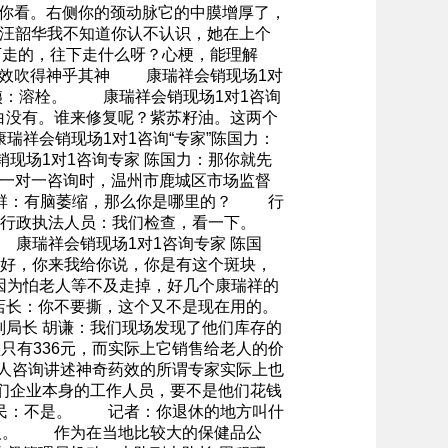
你看。右侧你的颈动脉它的中膜增厚了，
个。汪韶华我不知道你认不认识，她在上个
下走的，往下走什么呀？心梗，能理解
效吹得神乎其神 康瑞祥会销现场1对
姨：溶栓。 康瑞祥会销现场1对1咨询
白没有。谁来修复呢？紫苏籽油。这两个
祥会销现场1对1咨询“专家”陈国力：
场1对1咨询专家 陈国力：那你就先
一对一咨询时，温州市鹿城区市场监督
立群：有脑萎缩，那么你是哪里的？ 行
行政执法人员：我们检查，看一下。
康瑞祥会销现场1对1咨询专家 陈国
好，你来我给你说，你是有这个斑块，
，因为怕老人等不及走掉，好几个康瑞祥的
店长：你不要撕，这个又不是现在用的。
长 胡谦：我们现场发现了他们库存的
只有336元，而实际上它销售给老人的价
老人咨询讲述神奇药效的所谓专家实际上也
们企业本身的工作人员，要不是他们花钱
勤民：不是。 记者：你退休的地方叫什
人。 作为在当地比较大的保健品公