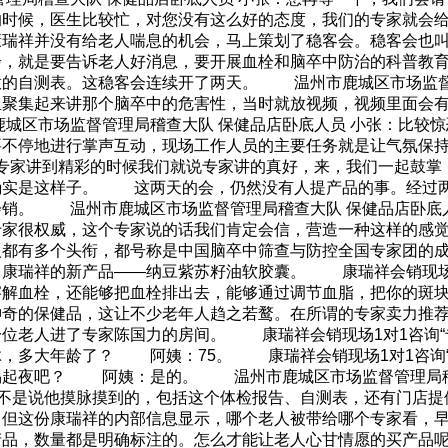
的时候，医生比较忙，对您没有这么好的态度，我们的专家就会
康瑞祥并没有给老人喘息的机会，马上策划了稳客会。稳客会也
步，就是要告诉老人好消息，要开展血栓和脑卒中防治的科普教
放的自测表。这稳客会连续开了两天。 温州市鹿城区市场监督管
里聚集起来讲那个脑卒中的危害性，当时就放视频，视频里面
城区市场监督管理局稽查大队 保健品店卧底人员 小张：比较
要不停地进行掌声互动，现场工作人员的主要任务就是让气氛
在专家讲到精彩的时候我们就说专家讲的真好，来，我们一起鼓
确实是这样子。 这两天的会，仍然没有人提产品的事。经过
会销。 温州市鹿城区市场监督管理局稽查大队 保健品店卧底人
专家很权威，这个专家说的话我们肯定会信，营造一种这样的
人都有多个头衔，都号称是中国脑卒中筛查与防控全国专家团的
了康瑞祥的新产品——纳豆紫苏籽油软胶囊。 康瑞祥会销现场
溶解血栓，还能够把血栓排出去，能够通过调节血脂，把你的斑
的保健品，这让不少老年人趋之若鹜。在所谓的专家卖力推荐
位老人进了专家陈国力的房间。 康瑞祥会销现场1对1咨询“
，多大年龄了？ 阿姨：75。 康瑞祥会销现场1对1咨询“
易起夜吧？ 阿姨：是的。 温州市鹿城区市场监督管理局稽查
，并不是说他摸脉摸到的，包括这个体检报告、自测表，还有门
，但这份康瑞祥的内部信息显示，哪个老人被带给哪个专家看，
产品，数量都是明确标注的。怎么才能让老人心甘情愿的买产品