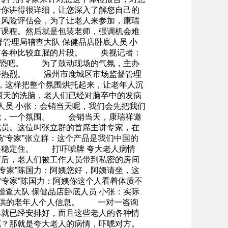
给你讲得很详细，让您深入了解您自己的
叫风险评估会，为了让老人来参加，康瑞
育课程。然后就是包装老师，强调机会难
理局稽查大队 保健品店卧底人员 小
会有各种比较血腥的片段。 央视记者：
惊恐吧。 为了鼓动现场的气氛，主办
保持热烈。 温州市鹿城区市场监督管理
掌，这样把整个氛围烘托起来，让老年人沉
两天的洗脑，老人们已经对脑卒中的发病
员 小张：会销当天呢，我们会先把我们
感觉，一个氛围。 会销当天，康瑞祥邀
成员。这位叫张立群的首席主讲专家，在
“专家”张立群：这个产品是我们中国的
块稳定住。 打吓唬牌 夸大老人病情
后，老人们被工作人员带到私密的房间
专家”陈国力：阿姨您好，阿姨请坐，这
专家”陈国力：阿姨你这个人看着体质不
大队 保健品店卧底人员 小张：实际
店提供的老年人个人信息。 一对一咨询
早就已经安排好，而且这些老人的各种情
呢？那就是夸大老人的病情，吓唬对方。