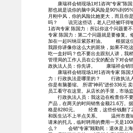
康瑞祥会销现场1对1咨询“专家”陈
那也就是说你的脑中风风险是90%到95
月刚中风，你的风险比她更大，而且你
吗？ 说完这些话，老人已经被吓得够
1咨询专家 陈国力：所以你这个问题
专家 陈国力：第二个问题就是要修复。
加在一起叫纳豆紫苏籽油。 根据这位老
我跟你讲像你这么大的斑块，如果不吃
吃一盒好吗？也不要出去跟别人讲，我
管理局的工作人员在公安的配合下对会
政执法人员：你先讲。 康瑞祥会销现
康瑞祥会销现场1对1咨询专家 陈国
力：行政执法是哪里的？ 行政执法人
你是有脑萎缩。 所谓“神药”进价336
员工看守在这里。从店长的手里，市场
行政执法人员：我这边在检查你不要动
产品，在两天的时间销售金额21.6万
格是8280元。 经查，这些价钱翻了
和医生沾不上半点关系。 温州市鹿城
请来的托儿，临时聘用的费用一天是1
么？ 会销“专家”顾勤民：退休是上