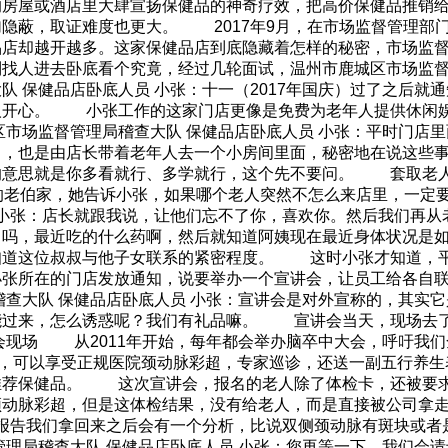
的房屋或酒店里大肆宣扬保健品的神奇疗效，把高价保健品推销
隐蔽，取证难度也更大。 2017年9月，在市场监督管理部
品店却越开越多。这家保健品店到底隐藏着怎样的秘密，市场监
到找人进去卧底看个究竟，经过几轮面试，温州市鹿城区市场监
保健品店卧底人员 小张：十一（2017年国庆）过了之后就
人开心。 小张工作的这家门店更像是免费为老年人提供休闲
市场监督管理局稽查大队 保健品店卧底人员 小张：平时门店里
了，也是由店长带着老年人去一个小房间里面，秘密地在说这些
的意思就是你多看就行、多学就行，这个先不要问。 套取老
岁的老伯家，她告诉小张，如果哪个老人突然不怎么来店里，一
 小张：店长就跟我说，让他们忘不了你，喜欢你。然后我们再
了吗，最近吃的什么药啊，然后就知道阿姨现在最近身体状况是
知道这位叔叔与他子女联系的紧密程度。 这时小张才知道，
张所在的门店发放通知，说要举办一个宣讲会，让员工给各自联
查大队 保健品店卧底人员 小张：宣讲会是对外宣称的，其实它
能过来，怎么诱惑呢？我们有礼品嘛。 宣讲会当天，现场去
讲会现场 从2011年开始，每年都会举办脑卒中大会，呼吁
元，可以享受正规医院颈动脉彩超，专家巡诊，还送一副五行养
推荐保健品。 这次宣讲会，报名的老人除了体检卡，还被要
颈动脉彩超，但是这体检结果，没有给老人，而是直接被公司
体检报告我们拿回来之后会有一个分析，比说双侧颈动脉有斑块或
理局稽查大队 保健品店卧底人员 小张：您再等一下，我们会请