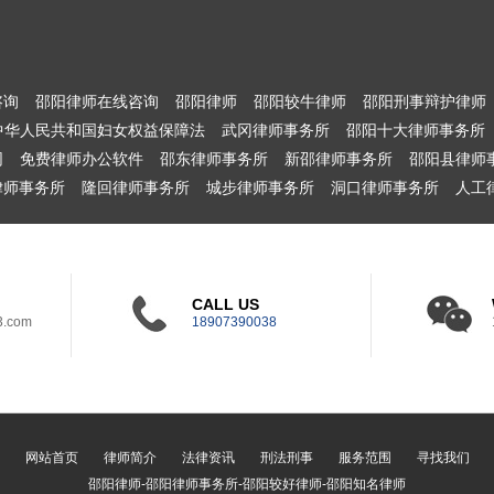
咨询
邵阳律师在线咨询
邵阳律师
邵阳较牛律师
邵阳刑事辩护律师
中华人民共和国妇女权益保障法
武冈律师事务所
邵阳十大律师事务所
网
免费律师办公软件
邵东律师事务所
新邵律师事务所
邵阳县律师
律师事务所
隆回律师事务所
城步律师事务所
洞口律师事务所
人工
CALL US
3.com
18907390038
网站首页
律师简介
法律资讯
刑法刑事
服务范围
寻找我们
邵阳律师-邵阳律师事务所-邵阳较好律师-邵阳知名律师