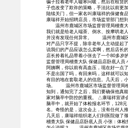
骗子拉着老年人嘘寒问暖，然后在租赁
子也改变了欺诈的策略，手法比以前更加
陆续关门，但一家名叫康瑞祥的保健食
康瑞祥开始招聘店员，市场监管部门想
温州市鹿城区市场监督管理局稽查大队 
我们就是给老人端茶、倒水、按摩哄老
并没有发现任何异常。 温州市鹿城区
对产品只字不提，除非老年人主动提起
说我们的产品应该怎么卖啊，然后店长
店长拎着礼品带着小张去了一个80多
监督管理局稽查大队 保健品店卧底人员
阿姨啊，你以前有高血压，现在好一点
不是出国了吗，有回来吗，这样就可以
有目的地在套取老人的信息。几天后，小
场。 温州市鹿城区市场监督管理局稽
知到，通知完了之后，我们要确保他真
家对脑卒中防控的重视。 △康瑞祥宣
脑卒中，就开始了体检报名环节，128
名。奇怪的是，这次会上，没有任何人
几天后，康瑞祥组织老人们到医院做了
稽查大队 保健品店卧底人员 小张：
怎么说呢？ 温州市鹿城区市场监督管