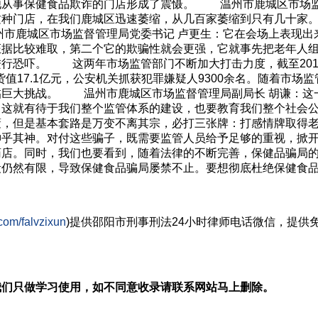
他从事保健食品欺诈的门店形成了震慑。 温州市鹿城区市场监
这种门店，在我们鹿城区迅速萎缩，从几百家萎缩到只有几十
市鹿城区市场监督管理局党委书记 卢更生：它在会场上表现出
证据比较难取，第二个它的欺骗性就会更强，它就事先把老年人
行恐吓。 这两年市场监管部门不断加大打击力度，截至201
货值17.1亿元，公安机关抓获犯罪嫌疑人9300余名。随着市
临巨大挑战。 温州市鹿城区市场监督管理局副局长 胡谦：这
，这就有待于我们整个监管体系的建设，也要教育我们整个社会
但是基本套路是万变不离其宗，必打三张牌：打感情牌取得老
神乎其神。对付这些骗子，既需要监管人员给予足够的重视，掀
药店。同时，我们也要看到，随着法律的不断完善，保健品骗局
段仍然有限，导致保健食品骗局屡禁不止。要想彻底杜绝保健食
com/falvzixun
)提供邵阳市
刑事刑法
24小时律师电话微信，提供
我们只做学习使用，如不同意收录请联系网站马上删除。