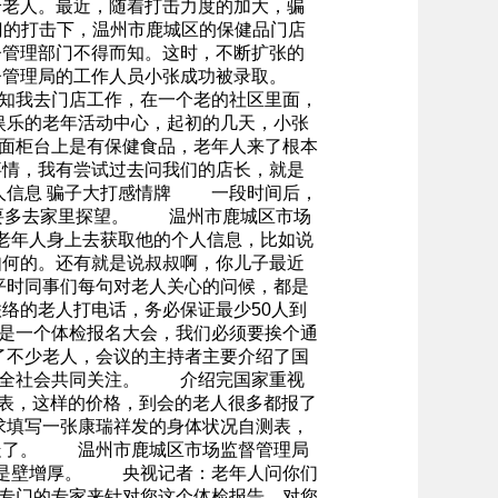
给老人。最近，随着打击力度的加大，骗
门的打击下，温州市鹿城区的保健品门店
督管理部门不得而知。这时，不断扩张的
督管理局的工作人员小张成功被录取。
通知我去门店工作，在一个老的社区里面，
娱乐的老年活动中心，起初的几天，小张
面柜台上是有保健食品，老年人来了根本
事情，我有尝试过去问我们的店长，就是
人信息 骗子大打感情牌 一段时间后，
定要多去家里探望。 温州市鹿城区市场
从老年人身上去获取他的个人信息，比如说
如何的。还有就是说叔叔啊，你儿子最近
平时同事们每句对老人关心的问候，都是
络的老人打电话，务必保证最少50人到
是一个体检报名大会，我们必须要挨个通
了不少老人，会议的主持者主要介绍了国
我们全社会共同关注。 介绍完国家重视
生表，这样的价格，到会的老人很多都报了
求填写一张康瑞祥发的身体状况自测表，
拿走了。 温州市鹿城区市场监督管理局
者是壁增厚。 央视记者：老年人问你们
专门的专家来针对您这个体检报告，对您