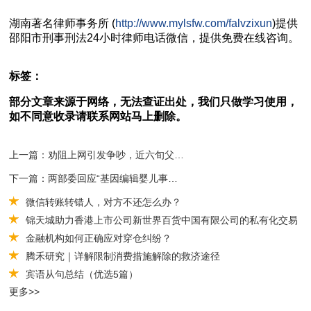
湖南
著名
律师事务所 (
http://www.mylsfw.com/falvzixun
)提供
邵阳市
刑事刑法
24小时律师电话微信，提供免费在线咨询。
标签：
部分文章来源于网络，无法查证出处，我们只做学习使用，
如不同意收录请联系网站马上删除。
上一篇：劝阻上网引发争吵，近六旬父亲打死28岁儿子获刑8年！
下一篇：两部委回应“基因编辑婴儿事件”调查结果
微信转账转错人，对方不还怎么办？
锦天城助力香港上市公司新世界百货中国有限公司的私有化交易
金融机构如何正确应对穿仓纠纷？
腾禾研究｜详解限制消费措施解除的救济途径
宾语从句总结（优选5篇）
更多>>