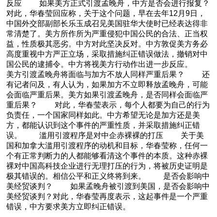
反应 如果美方正式引渡孟晚舟，中方是否会进行报复？
对此，华春莹回应称，关于这个问题，早在去年12月9日，
中国外交部副部长乐玉成召见美国驻华大使时已经表达得非
常清楚了。美方所作所为严重侵犯中国公民的合法、正当权
益，性质极其恶劣。中方对此坚决反对。中方敦促美方务必
高度重视中方严正立场，采取措施纠正错误做法，撤销对中
国公民的逮捕令。中方将视美方行动作出进一步反应。
美方引渡孟晚舟将面临与加方不放人同样严重后果？ 还
有记者问及，有人认为，如果加方不立即释放孟晚舟，可能
会面临严重后果。美方如果引渡孟晚舟，是否同样会面临严
重后果？ 对此，华春莹表示，每个人都要为自己的行为
负责任，一个国家同样如此。中方希望无论是加方还是美
方，都能认识到这个事件的严重性质，并采取措施纠正错
误。 滥用引渡程序是对中企赤裸裸的打压 关于美
国和加拿大滥用引渡程序的动机和目标，华春莹称，任何一
个有正常判断力的人都能够看清这个事件的本质。这种赤裸
裸对中国高科技企业进行无理打压的行为，将被历史证明是
极其错误的。相信公平和正义终将到来。 是否会影响中
美经贸谈判？ 如果孟晚舟被引渡到美国，是否会影响中
美经贸谈判？对此，华春莹再度表示，这起事件是一个严重
错误，中方要求美方立即纠正错误。