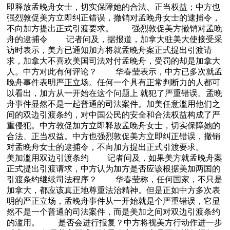
即释放孟晚舟女士，切实保障她的合法、正当权益；中方也
强烈敦促美方立即纠正错误，撤销对孟晚舟女士的逮捕令，
不向加方提出正式引渡要求。 强烈敦促美方撤销对孟晚
舟的逮捕令 记者问及，据报道，加拿大驻美大使接受采
访时表示，美方已通知加方将就孟晚舟案正式提出引渡请
求，加拿大不喜欢美国司法对付孟晚舟，受罚的却是加拿大
人。中方对此有何评论？ 华春莹表示，中方已多次就孟
晚舟事件表明严正立场。任何一个具有正常判断力的人都可
以看出，加方从一开始在这个问题上 就犯了严重错误。孟晚
舟事件显然不是一起普通的司法案件。加美任意滥用他们之
间的双边引渡条约，对中国公民的安全和合法权益构成了严
重侵犯。中方敦促加方立即释放孟晚舟女士，切实保障她的
合法、正当权益。中方也强烈敦促美方立即纠正错误，撤销
对孟晚舟女士的逮捕令，不向加方提出正式引渡要求。
美加滥用双边引渡条约 记者问及，如果美方就孟晚舟案
正式提出引渡请求，中方认为加方是否应该根据美加两国的
引渡条约继续司法程序？ 华春莹称，任何国家，不只是
加拿大，都应该真正地尊重法治精神。但是正如中方多次表
明的严正立场，孟晚舟事件从一开始就是个严重错误，它显
然不是一个普通的司法案件，而是美加之间对双边引渡条约
的滥用。 是否会进行报复？中方将视美方行动作进一步