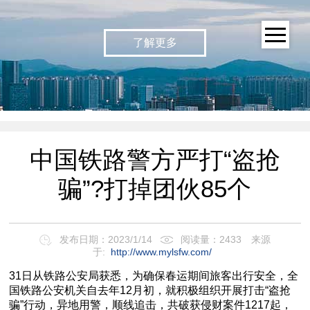
了解更多
中国铁路警方严打“盗抢
骗”?打掉团伙85个
发布日期：2023/1/14
阅读量：2433
来源
于:
http://www.mylsfw.com/
31日从铁路公安局获悉，为确保春运期间旅客出行安全，全
国铁路公安机关自去年12月初，就积极组织开展打击“盗抢
骗”行动，异地用警，顺线追击，共破获侵财案件1217起，