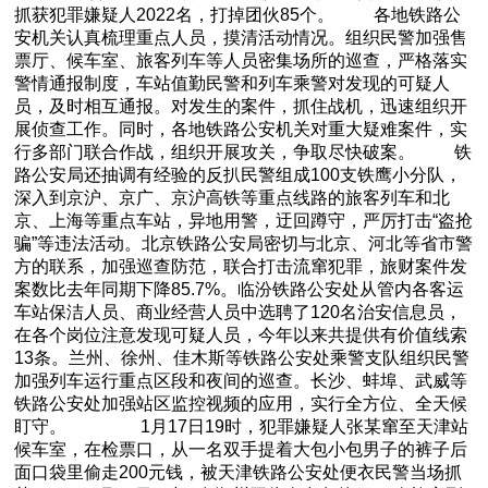
抓获犯罪嫌疑人2022名，打掉团伙85个。 各地铁路公
安机关认真梳理重点人员，摸清活动情况。组织民警加强售
票厅、候车室、旅客列车等人员密集场所的巡查，严格落实
警情通报制度，车站值勤民警和列车乘警对发现的可疑人
员，及时相互通报。对发生的案件，抓住战机，迅速组织开
展侦查工作。同时，各地铁路公安机关对重大疑难案件，实
行多部门联合作战，组织开展攻关，争取尽快破案。 铁
路公安局还抽调有经验的反扒民警组成100支铁鹰小分队，
深入到京沪、京广、京沪高铁等重点线路的旅客列车和北
京、上海等重点车站，异地用警，迂回蹲守，严厉打击“盗抢
骗”等违法活动。北京铁路公安局密切与北京、河北等省市警
方的联系，加强巡查防范，联合打击流窜犯罪，旅财案件发
案数比去年同期下降85.7%。临汾铁路公安处从管内各客运
车站保洁人员、商业经营人员中选聘了120名治安信息员，
在各个岗位注意发现可疑人员，今年以来共提供有价值线索
13条。兰州、徐州、佳木斯等铁路公安处乘警支队组织民警
加强列车运行重点区段和夜间的巡查。长沙、蚌埠、武威等
铁路公安处加强站区监控视频的应用，实行全方位、全天候
盯守。 1月17日19时，犯罪嫌疑人张某窜至天津站
候车室，在检票口，从一名双手提着大包小包男子的裤子后
面口袋里偷走200元钱，被天津铁路公安处便衣民警当场抓