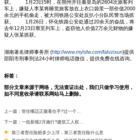
获。 1月23日5时，在朔州开往秦皇岛的2604次旅客列
车上，嫌疑人李某将睡觉旅客放在上衣口袋里一部价值2000
余元的手机偷走，被大同铁路公安处反扒小分队民警当场抓
获。 1月26日，怀化铁路公安处通过20余天的奋战，将
去年12月23日窜至列车上，盗窃他人价值2万余元财物的嫌
疑人张某抓获。
湖南
著名
律师事务所 (
http://www.mylsfw.com/falvzixun
)提供
邵阳市
刑事刑法
24小时律师电话微信，提供免费在线咨询。
标签：
部分文章来源于网络，无法查证出处，我们只做学习使用，
如不同意收录请联系网站马上删除。
上一篇：管住嘴迈正腿看住手?过一个风清气正的春节
下一篇：一批新规2月施行?建筑工人权益将获更好保护
第三者责任险赔多少上浮，第三者责任险什么意