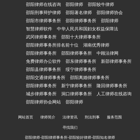
邵阳律师在线咨询
邵阳律师
邵阳较牛律师
邵阳刑事辩护律师
邵阳著名律师
邵阳律师协会
邵阳市律师事务所
邵阳律师事务所
邵阳律师
智慧律师软件
中华人民共和国妇女权益保障法
武冈律师事务所
邵阳十大律师事务所
邵阳律师事务所排名前十位
湖南优秀律师
邵阳律师事务所
邵阳律师事务所
中顾法律网
免费律师办公软件
邵东律师事务所
新邵律师事务所
邵阳县律师事务所
绥宁律师事务所
邵阳交通律师事务所
邵阳离婚律师事务所
邵阳律师事务所
新宁律师事务所
隆回律师事务所
城步律师事务所
洞口律师事务所
人工律师在线咨询
邵阳律师协会网站
邵阳律师
网站首页
律师简介
法律资讯
刑法刑事
服务范围
寻找我们
邵阳律师-邵阳律师事务所-邵阳较好律师-邵阳知名律师