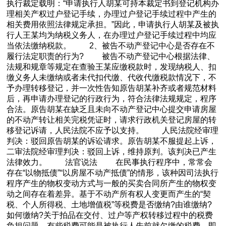
执行裁定载明：“申请执行人胡某可持本裁定书到登记机构办
理相关产权过户登记手续，办理过户登记手续过程中产生的
相关费用依照法律规定承担。”因此，申请执行人胡某及被执
行人王某均为纳税义务人，在办理过户登记手续过程中均应
当依法缴纳税款。 2、被告不动产登记中心是否存在不
履行法定职责的行为? 被告不动产登记中心根据法律、
法规和规章等规定在查验王某应缴税款时，发现纳税人、扣
缴义务人未缴纳或者未代扣代缴、代收代缴税款情况下，不
予办理转移登记，并一次性告知原告胡某补齐或者规范材料
后，再申请办理登记的行政行为，符合法律法规规定，程序
合法。原告胡某在缺乏且未向不动产登记中心提交申请房屋
的不动产转让相关完税凭证时，请求行政机关登记房屋的转
移登记诉请，人民法院不应予以支持。 人民法院经审理
判决：驳回原告胡某的诉讼请求。原告胡某不服提起上诉，
二审法院经审理判决：驳回上诉，维持原判。该判决已产生
法律效力。 法官说法 在民事执行程序中，常常会
存在“以物抵债”“以房屋不动产抵债”的情形，该种因司法执行
程序产生的物权变动方式与一般的买卖合同所产生的物权变
动之间存在着差异。基于不动产所有权人变更而产生的“契
税、个人所得税、土地增值税”等税费是否缴纳?由谁缴纳?
如何缴纳?关于拍品在交付、过户等产权转移过程中的税费
负担问题，有些税费可能是被执行人先前就欠缴的税费，即