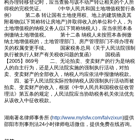
构办理转移登记时，应当查验与该不动产转让相关的个人所
得税的完税凭证。 《中华人民共和国土地增值税暂行条
例》 第二条 转让国有土地使用权、地上的建筑物及其
附着物(以下简称转让房地产)并取得收入的单位和个人，为
土地增值税的纳税义务人(以下简称纳税人)，应当依照本条
例缴纳土地增值税。 第十二条 纳税人未按照本条例缴
纳土地增值税的，土地管理部门、房产管理部门不得办理有
关的权属变更手续。 国家税务总局《关于人民法院强制
执行被执行人财产有关税收问题的复函》 国税函
【2005】869号 二、无论拍卖、变卖财产的行为是纳税
人的自主行为，还是人民法院实施的强制执行活动，对拍
卖、变卖财产的全部收入，纳税人均应依法申报缴纳税款。
四、鉴于人民法院实际控制纳税人因强制执行活动而被
拍卖、变卖财产的收入，根据《中华人民共和国税收征收管
理法》第五条的规定，人民法院应当协助税务机关依法优先
从该收入中征收税款。
湖南
著名
律师事务所 (
http://www.mylsfw.com/falvzixun
)提供
邵阳市
刑事刑法
24小时律师电话微信，提供免费在线咨询。