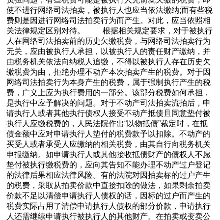
使不进行网络司法拍卖，被执行人也应当依法缴纳;而有些税
费则是因进行网络司法拍卖行为而产生。对此，应当依照相
关法律规定区别对待。 根据相关规定要求，对于被执行
人在网络司法拍卖前的历史欠缴税费，与网络司法拍卖行为
无关，应由被执行人承担，以被执行人的责任财产缴纳，并
由税务机关依法向纳税人追缴，不得以被执行人存在历史欠
缴税费为由，拒绝办理不动产本次拍卖产生的税费。对于因
网络司法拍卖行为本身产生的税费，属于强制执行产生的税
费，广义上应为执行费用的一部分。该部分税费如何承担，
是执行中应予解决的问题。对于不动产司法拍卖流拍后，申
请执行人或者其他执行债权人接受不动产抵债且同意垫付被
执行人应缴税费的，人民法院作出“以物抵债”裁定时，在抵
债金额中应对申请执行人垫付的税费款予以扣除。不动产的
买受人或者承受人应缴纳的相关税费，由其自行向税务机关
申报缴纳。如申请执行人或其他接收抵债财产的债权人不愿
垫付被执行缴税费的，应向其告知不能办理不动产过户登记
的法律后果相应法律风险。有的法院对因拍卖标的过户产生
的税费，采取从拍卖价款中直接扣除的做法，如果剩余拍卖
价款不足以清偿申请执行人债权的话，因标的过户而产生的
税费实际占用了清偿申请执行人债权的部分价款，申请执行
人还需继续申请执行被执行人的其他财产。在拍卖或变卖公