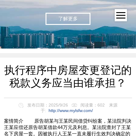
了解更多
执行程序中房屋变更登记的
税款义务应当由谁承担？
发布日期：2025/9/26
阅读量：602
来源
于:
http://www.mylsfw.com/
案情简介 原告胡某与王某民间借贷纠纷案，某法院判决
王某应偿还原告胡某借款44万元及利息。某法院查封了王某
名下房屋一套。因被执行人王某一直未履行生效判决确定的