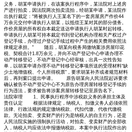
义务，胡某申请执行，在该案执行程序中，某法院对上述房
产进行拍卖，因法院两次拍卖流拍，经胡某申请，某法院作
出执行裁定：“将被执行人王某名下的一套房屋房产作价44
万余元交付申请执行人胡某，以抵偿王某对其的部分债务。
作价房屋的所有权自本裁定送达申请执行人胡某时起转移。
申请执行人胡某可持本裁定书到登记机构办理相关产权过户
登记手续，办理过户登记手续过程中产生的相关费用依照法
律规定承担。” 随后，胡某向税务局缴纳案涉房屋印花
税、契税合计1.8万余元，并向不动产登记中心申请办理不
动产转移登记，不动产登记中心经审核，出具一次性告知
单，以胡某申请办理不动产转移登记事项所送的受理材料“缺
少土地增值税、个人所得税票”，要求胡某补齐或者规范材料
后，再到窗口提出申请。 原告胡某向人民法院起诉要求
确认被告不动产登记中心不为原告办理房屋转移登记手续的
行为违法，要求被告将涉案房屋转移登记至原告名下。
法院审理 1、民事执行程序中涉税款义务的承担主体及
责任认定 根据法律规定，纳税人、扣缴义务人必须依照
法律、行政法规的规定缴纳税款、代扣代缴、代收代缴税
款。无论拍卖、变卖财产的行为是纳税人的自主行为，还是
人民法院实施的强制执行活动，对拍卖、变卖财产的全部收
入，纳税人均应依法申报缴纳税款。本案中执行法院作出的