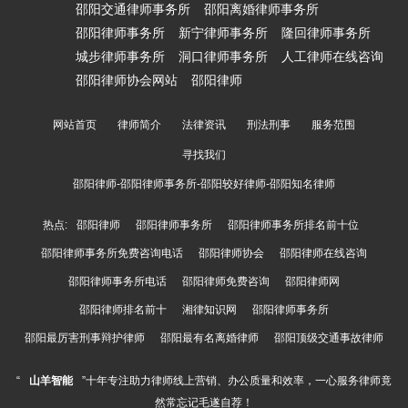
邵阳交通律师事务所
邵阳离婚律师事务所
邵阳律师事务所
新宁律师事务所
隆回律师事务所
城步律师事务所
洞口律师事务所
人工律师在线咨询
邵阳律师协会网站
邵阳律师
网站首页
律师简介
法律资讯
刑法刑事
服务范围
寻找我们
邵阳律师-邵阳律师事务所-邵阳较好律师-邵阳知名律师
热点:
邵阳律师
邵阳律师事务所
邵阳律师事务所排名前十位
邵阳律师事务所免费咨询电话
邵阳律师协会
邵阳律师在线咨询
邵阳律师事务所电话
邵阳律师免费咨询
邵阳律师网
邵阳律师排名前十
湘律知识网
邵阳律师事务所
邵阳最厉害刑事辩护律师
邵阳最有名离婚律师
邵阳顶级交通事故律师
“
山羊智能
”十年专注助力律师线上营销、办公质量和效率，一心服务律师竟
然常忘记毛遂自荐！