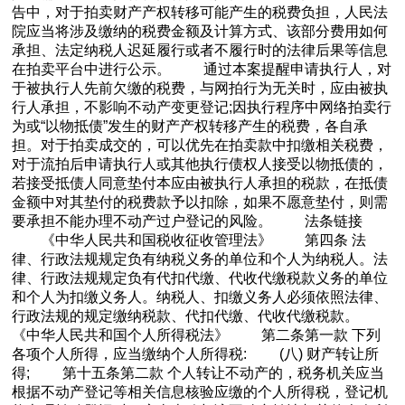
告中，对于拍卖财产产权转移可能产生的税费负担，人民法
院应当将涉及缴纳的税费金额及计算方式、该部分费用如何
承担、法定纳税人迟延履行或者不履行时的法律后果等信息
在拍卖平台中进行公示。 通过本案提醒申请执行人，对
于被执行人先前欠缴的税费，与网拍行为无关时，应由被执
行人承担，不影响不动产变更登记;因执行程序中网络拍卖行
为或“以物抵债”发生的财产产权转移产生的税费，各自承
担。对于拍卖成交的，可以优先在拍卖款中扣缴相关税费，
对于流拍后申请执行人或其他执行债权人接受以物抵债的，
若接受抵债人同意垫付本应由被执行人承担的税款，在抵债
金额中对其垫付的税费款予以扣除，如果不愿意垫付，则需
要承担不能办理不动产过户登记的风险。 法条链接
《中华人民共和国税收征收管理法》 第四条 法
律、行政法规规定负有纳税义务的单位和个人为纳税人。法
律、行政法规规定负有代扣代缴、代收代缴税款义务的单位
和个人为扣缴义务人。纳税人、扣缴义务人必须依照法律、
行政法规的规定缴纳税款、代扣代缴、代收代缴税款。
《中华人民共和国个人所得税法》 第二条第一款 下列
各项个人所得，应当缴纳个人所得税: (八) 财产转让所
得; 第十五条第二款 个人转让不动产的，税务机关应当
根据不动产登记等相关信息核验应缴的个人所得税，登记机