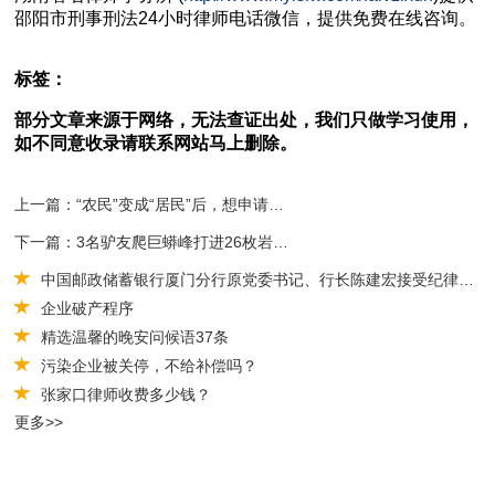
邵阳市
刑事刑法
24小时律师电话微信，提供免费在线咨询。
标签：
部分文章来源于网络，无法查证出处，我们只做学习使用，
如不同意收录请联系网站马上删除。
上一篇：“农民”变成“居民”后，想申请村务公开，如何申请呢？
下一篇：3名驴友爬巨蟒峰打进26枚岩钉，损毁山体被提起公...
中国邮政储蓄银行厦门分行原党委书记、行长陈建宏接受纪律审查和监察调查
企业破产程序
精选温馨的晚安问候语37条
污染企业被关停，不给补偿吗？
张家口律师收费多少钱？
更多>>