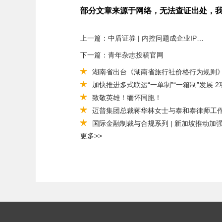
部分文章来源于网络，无法查证出处，
上一篇：中盾证券 | 内控问题成企业IPO“杀手”！近两年30家企业因此被否，审核重点关注这3方面……
下一篇：青年杂志投稿官网
湖南省出台《湖南省旅行社价格行为规则》
加快推进多式联运“一单制”“一箱制”发展 
致敬英雄！缅怀同胞！
迈普集团总裁蒋华林女士与泰和泰律师工
​国际金融制裁与合规系列 | 新加坡推动
更多>>