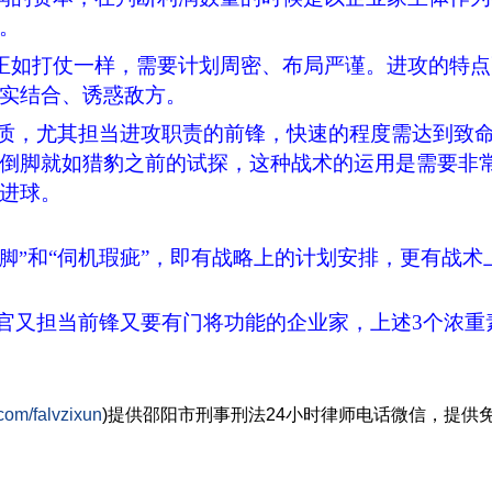
。
正如打仗一样，需要计划周密、布局严谨。进攻的特点
实结合、诱惑敌方。
质，尤其担当进攻职责的前锋，快速的程度需达到致
倒脚就如猎豹之前的试探，这种战术的运用是需要非
进球。
和“伺机瑕疵”，即有战略上的计划安排，更有战术
脚”
官又担当前锋又要有门将功能的企业家，上述
3
个浓重
com/falvzixun
)提供邵阳市
刑事刑法
24小时律师电话微信，提供