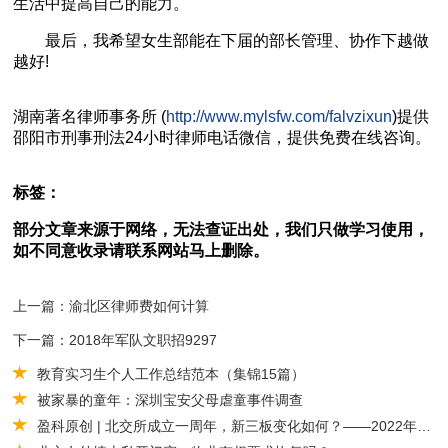
生活中提高自己的能力。
最后，我希望女生部能在下届的部长管理、协作下越做
越好!
湖南
著名
律师事务所 (
http://www.mylsfw.com/falvzixun
)提供
邵阳市
刑事刑法
24小时律师电话微信，提供免费在线咨询。
标签：
部分文章来源于网络，无法查证出处，我们只做学习使用，
如不同意收录请联系网站马上删除。
上一篇：渝北区律师费如何计算
下一篇：2018年军队文职招9297
教育实习生个人工作总结范本（集锦15篇）
被家暴的童年：深圳宝安父母虐童事件调查
盈科原创 | 北交所成立一周年，新三板变化如何？——2022年1-8月新三板挂