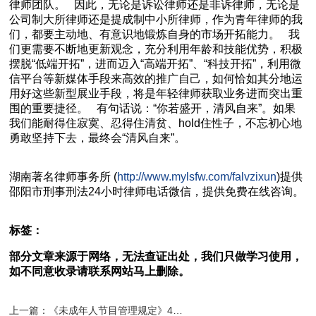
律师团队。 因此，无论是诉讼律师还是非诉律师，无论是
公司制大所律师还是提成制中小所律师，作为青年律师的我
们，都要主动地、有意识地锻炼自身的市场开拓能力。 我
们更需要不断地更新观念，充分利用年龄和技能优势，积极
摆脱“低端开拓”，进而迈入“高端开拓”、“科技开拓”，利用微
信平台等新媒体手段来高效的推广自己，如何恰如其分地运
用好这些新型展业手段，将是年轻律师获取业务进而突出重
围的重要捷径。 有句话说：“你若盛开，清风自来”。如果
我们能耐得住寂寞、忍得住清贫、hold住性子，不忘初心地
勇敢坚持下去，最终会“清风自来”。
湖南
著名
律师事务所 (
http://www.mylsfw.com/falvzixun
)提供
邵阳市
刑事刑法
24小时律师电话微信，提供免费在线咨询。
标签：
部分文章来源于网络，无法查证出处，我们只做学习使用，
如不同意收录请联系网站马上删除。
上一篇：《未成年人节目管理规定》4月30日起施行