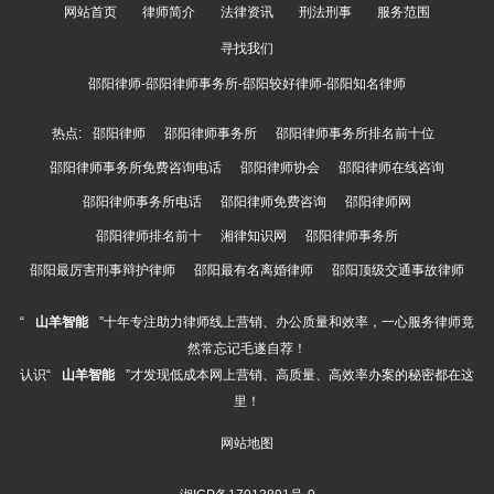
网站首页
律师简介
法律资讯
刑法刑事
服务范围
寻找我们
邵阳律师-邵阳律师事务所-邵阳较好律师-邵阳知名律师
热点:
邵阳律师
邵阳律师事务所
邵阳律师事务所排名前十位
邵阳律师事务所免费咨询电话
邵阳律师协会
邵阳律师在线咨询
邵阳律师事务所电话
邵阳律师免费咨询
邵阳律师网
邵阳律师排名前十
湘律知识网
邵阳律师事务所
邵阳最厉害刑事辩护律师
邵阳最有名离婚律师
邵阳顶级交通事故律师
“
山羊智能
”十年专注助力律师线上营销、办公质量和效率，一心服务律师竟
然常忘记毛遂自荐！
认识“
山羊智能
”才发现低成本网上营销、高质量、高效率办案的秘密都在这
里！
网站地图