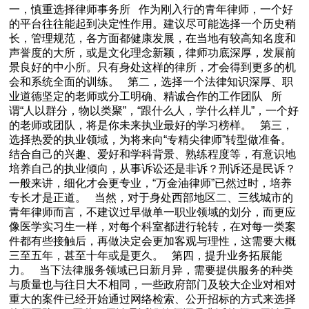
一，慎重选择律师事务所 作为刚入行的青年律师，一个好
的平台往往能起到决定性作用。建议尽可能选择一个历史稍
长，管理规范，各方面都健康发展，在当地有较高知名度和
声誉度的大所，或是文化理念新颖，律师功底深厚，发展前
景良好的中小所。只有身处这样的律所，才会得到更多的机
会和系统全面的训练。 第二，选择一个法律知识深厚、职
业道德坚定的老师或分工明确、精诚合作的工作团队 所
谓“人以群分，物以类聚”，“跟什么人，学什么样儿”，一个好
的老师或团队，将是你未来执业最好的学习榜样。 第三，
选择热爱的执业领域，为将来向“专精尖律师”转型做准备。
结合自己的兴趣、爱好和学科背景、熟练程度等，有意识地
培养自己的执业倾向，从事诉讼还是非诉？刑诉还是民诉？
一般来讲，细化才会更专业，“万金油律师”已然过时，培养
专长才是正道。 当然，对于身处西部地区二、三线城市的
青年律师而言，不建议过早做单一职业领域的划分，而更应
像医学实习生一样，对每个科室都进行轮转，在对每一类案
件都有些接触后，再做决定会更加客观与理性，这需要大概
三至五年，甚至十年或是更久。 第四，提升业务拓展能
力。 当下法律服务领域已日新月异，需要提供服务的种类
与质量也与往日大不相同，一些政府部门及较大企业对相对
重大的案件已经开始通过网络检索、公开招标的方式来选择