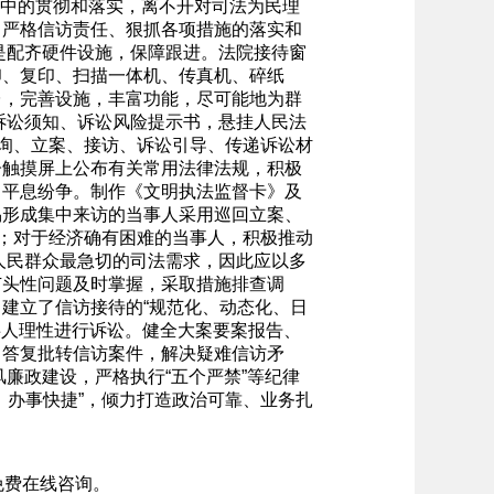
践中的贯彻和落实，离不开对司法为民理
，严格信访责任、狠抓各项措施的落实和
是配齐硬件设施，保障跟进。法院接待窗
印、复印、扫描一体机、传真机、碎纸
台，完善设施，丰富功能，尽可能地为群
诉讼须知、诉讼风险提示书，悬挂人民法
咨询、立案、接访、诉讼引导、传递诉讼材
子触摸屏上公布有关常用法律法规，积极
、平息纷争。制作《文明执法监督卡》及
易形成集中来访的当事人采用巡回立案、
累；对于经济确有困难的当事人，积极推动
人民群众最急切的司法需求，因此应以多
苗头性问题及时掌握，采取措施排查调
建立了信访接待的“规范化、动态化、日
事人理性进行诉讼。健全大案要案报告、
，答复批转信访案件，解决疑难信访矛
廉政建设，严格执行“五个严禁”等纪律
、办事快捷”，倾力打造政治可靠、业务扎
免费在线咨询。