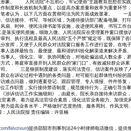
法形象。 人民法院“不忘初心，牢记使命”主题教育思想在实
工作制度和长效机制为重点，以提高办案质量和效率为重要环节
。笔者认为，以下几方面在贯彻司法为民方面成效显著。 一
询、信访接待、书写、等候区域，为接待接访部门配备电脑、打
、风扇、时钟、便民法律书架等设施，改进便民座椅、书写工作
是落实便民措施，细致入微。人民法院应在受理案件窗口摆放
审判、执行流程及最高人民法院“五个严禁”规定等，既保障了
充分发挥，又便于人民群众对法院窗口服务工作进行监督。在电
当事人选择最恰当、最便捷、最和谐的纠纷化解渠道来解决矛盾
给当事人。强化立、审、执协同配合，对地处偏远或人数众多，
方式，将庭审直接开到人民群众的“家门口”，有效减轻群众诉
官司。 三是狠抓制度建设，落实司法责任。信访案件反映了
民群众在诉讼过程中遇到的各类问题，对可能引起群体性纠纷的
访难点问题，做到逐案登记、跟踪管理、专人填报、件件答复，
访岗位工作职责，实行接待禁语制度，规范接待行为，正确引导当
台《涉诉信访工作实施细则》，由庭长、院长亲自接待来访群众
官素养。着力提高法官综合素质，强化法官业务能力。加强党风
努力提高业务水平，严格做到“态度热情、服务周到、作风文明
：人民法院报 责任编辑：许亚楠
com/falvzixun
)提供邵阳市
刑事刑法
24小时律师电话微信，提供