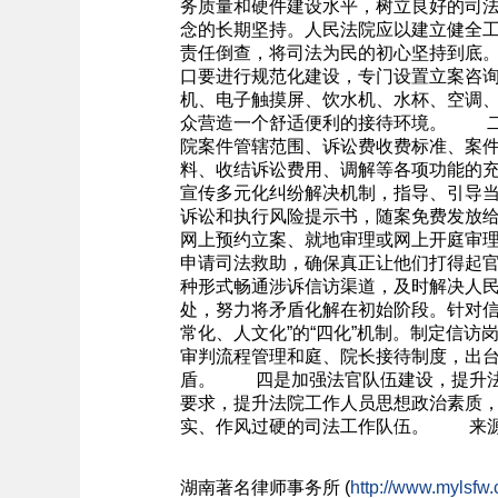
务质量和硬件建设水平，树立良好的司
念的长期坚持。人民法院应以建立健全
责任倒查，将司法为民的初心坚持到底
口要进行规范化建设，专门设置立案咨
机、电子触摸屏、饮水机、水杯、空调
众营造一个舒适便利的接待环境。 二
院案件管辖范围、诉讼费收费标准、案件
料、收结诉讼费用、调解等各项功能的
宣传多元化纠纷解决机制，指导、引导
诉讼和执行风险提示书，随案免费发放
网上预约立案、就地审理或网上开庭审理
申请司法救助，确保真正让他们打得起
种形式畅通涉诉信访渠道，及时解决人
处，努力将矛盾化解在初始阶段。针对信
常化、人文化”的“四化”机制。制定信
审判流程管理和庭、院长接待制度，出
盾。 四是加强法官队伍建设，提升法
要求，提升法院工作人员思想政治素质，
实、作风过硬的司法工作队伍。 来源
湖南
著名
律师事务所 (
http://www.mylsfw.