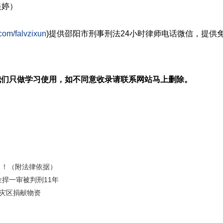
银婷）
com/falvzixun
)提供邵阳市
刑事刑法
24小时律师电话微信，提供
我们只做学习使用，如不同意收录请联系网站马上删除。
了！（附法律依据）
捍一审被判刑11年
竹灾区捐献物资