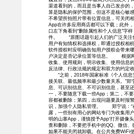
渠道看到的，而且是当事人自己发步的
算是隐私的保护范围，但这不是核心敏
不希望所拍照片带有位置信息，可关闭
App在许多应用商店都可以下载；此外，
口左下角看到“删除属性和个人信息”字样，
件。 “原图话题引起人们的广泛关注
用户有知情权和选择权，即通过授权相
软件授权时应明确告知用户授权会带来
户决定是否记录位置等信息。 根据网
收集、使用规则，明示收集、使用信息
反法律、行政法规的规定和双方的约定
“之前，2018年国家标准《个人信
接关联、最低频率和最少数量关系。”
息、可识别信息、不可识别信息，甚至
一，不要随意下载一些App；第二，不
容都被删除；第四，出现问题要及时报
识，加强个人隐私管理。 郑宁说：“
露，一些别有用心的网站专门为收集用户
明的山寨App，谨慎授予App‘打开摄像
查和删除，不要把手机中的QQ、微信、微
如果不能关闭就卸载。在公共免费WiFi