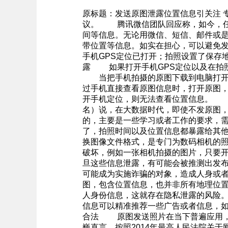
原标题：发送原图泄露位置信息引关注
议。 腾讯微信团队回应称，如今，任何
间等信息。无论用微信、短信、邮件或
带位置等信息。如实在担心，可以避免
手机GPS定位已打开；拍照设置了保
露 如果打开手机GPS定位以及在拍
当把手机拍摄的原图下载到电脑打开时
过手机直接查看原图信息时，打开原图，
开手机定位，则无法查看位置信息。 
名）说，在大数据时代，即使不发原图
的，主要是一些学习或者工作的要求，需
了，拍照时间以及位置信息都暴露给其他人
换图像文件格式，是专门为数码相机的照
破坏，例如一张相机拍摄的图片，只要开
旦这些信息泄露，有可能会被推测出发
可能成为实施诈骗的对象，造成人身或
图，包含位置信息，也并非所有地理位
人身份信息，这就存在隐私泄露的风险
信息可以精准推荐一些广告或者信息，
合法 原图发送照片在当下普遍应用，
巍直言，按照2014年最高人民法院关