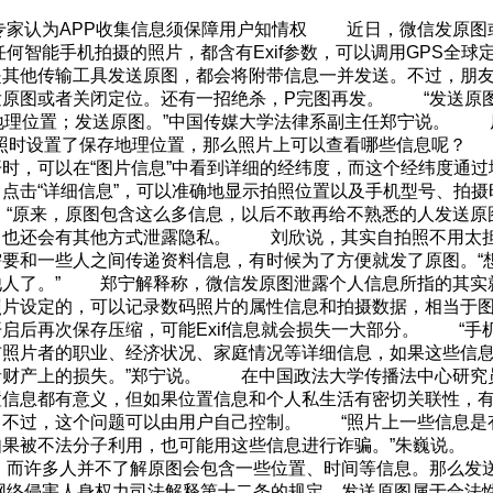
 专家认为APP收集信息须保障用户知情权 近日，微信发原图
智能手机拍摄的照片，都含有Exif参数，可以调用GPS全球
是其他传输工具发送原图，都会将附带信息一并发送。不过，朋
发原图或者关闭定位。还有一招绝杀，P完图再发。 “发送原图
存地理位置；发送原图。”中国传媒大学法律系副主任郑宁说。
照时设置了保存地理位置，那么照片上可以查看哪些信息呢？
，可以在“图片信息”中看到详细的经纬度，而这个经纬度通过
点击“详细信息”，可以准确地显示拍照位置以及手机型号、拍
“原来，原图包含这么多信息，以后不敢再给不熟悉的人发送原
，也还会有其他方式泄露隐私。 刘欣说，其实自拍照不用太
要和一些人之间传递资料信息，有时候为了方便就发了原图。“
了。” 郑宁解释称，微信发原图泄露个人信息所指的其实就是照
片设定的，可以记录数码照片的属性信息和拍摄数据，相当于图片
启后再次保存压缩，可能Exif信息就会损失一大部分。 “手
布照片者的职业、经济状况、家庭情况等详细信息，如果这些信
者财产上的损失。”郑宁说。 在中国政法大学传播法中心研究
置信息都有意义，但如果位置信息和个人私生活有密切关联性，
。不过，这个问题可以由用户自己控制。 “照片上一些信息是
如果被不法分子利用，也可能用这些信息进行诈骗。”朱巍说
而许多人并不了解原图会包含一些位置、时间等信息。那么发
于网络侵害人身权力司法解释第十二条的规定，发送原图属于合法