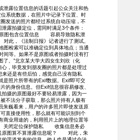
或泄露位置信息的话题引起公众关注和热
定位系统数据，在照片中记录下位置、时
友圈发送的照片都经过系统自动压缩，不
泄露拍摄定位，需同时满足3个条件：
 原图包含位置信息 容易导致隐私泄
 对此，《法制日报》记者进行了测试。
地图检索可以准确定位到具体地点；当通
摄时间等。如果不是原图或者拍摄时没有打
图了。”北京某大学大四女生刘欣（化
担心，毕竟发到朋友圈的照片都是处理过
想来还是有些后怕，感觉自己没有隐私
片所带有的Exif数据。Exif即可交
的身份信息。但Exif信息很容易修改、
机拍摄的原图最好不要轻易泄露，因为一
息被不法分子获取，那么照片持有人极有
员朱巍看来，用户的许多照片即使发送原
有可直接使用性，那么就有可能识别到个
有商业用途的，利用照片上的地理位置等
。 关闭定位保护隐私 收集信息务必
送原图算不算泄露信息呢？ 对此，朱
性的渠道发布的信息，他人也是通过合法