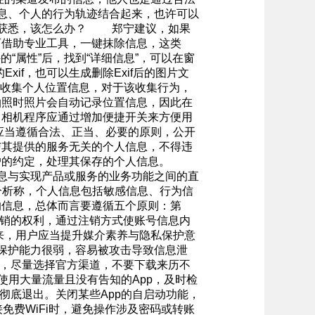
息、个人的行为轨迹结合起来，也许可以
人获悉，该怎么办？ 郑宁建议，如果
可借助专业工具，一键抹除信息，这类
的“属性”后，找到“详细信息”，可以在窗
xif，也可以生成删除Exif后的图片文
会收集个人位置信息，对于该收集行为，
拍照时照片会自动记录位置信息，因此在
，相机程序应通过增加便捷开关来方便用
应当遵循合法、正当、必要的原则，公开
与其提供的服务无关的个人信息，不得违
户的约定，处理其保存的个人信息。
息与实现产品或服务的业务功能之间的直
析称，个人信息包括敏感信息、行为信
的信息，总体而言要遵循五个原则：第
注销的权利，通过注销方式使账号信息内
来，用户应当提升媒介素养与隐私保护意
保护能力很弱，容易被攻击导致信息泄
面，尽量选择官方渠道，不要下载来历不
一些使用大量流量且没有告知的App，及时检
彻底退出。关闭某些App的自启动功能，
免费WiFi时，避免操作涉及密码或转账