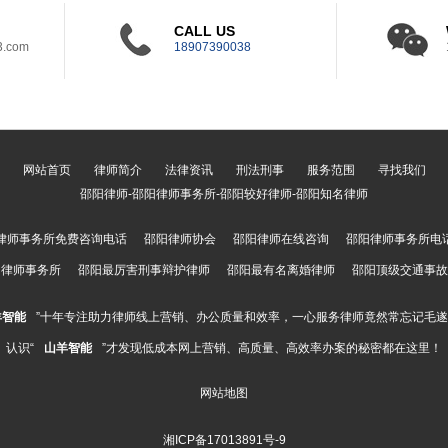
CALL US
3.com
18907390038
网站首页
律师简介
法律资讯
刑法刑事
服务范围
寻找我们
邵阳律师-邵阳律师事务所-邵阳较好律师-邵阳知名律师
律师事务所免费咨询电话
邵阳律师协会
邵阳律师在线咨询
邵阳律师事务所电
阳律师事务所
邵阳最厉害刑事辩护律师
邵阳最有名离婚律师
邵阳顶级交通事故
羊智能
”十年专注助力律师线上营销、办公质量和效率，一心服务律师竟然常忘记毛
认识“
山羊智能
”才发现低成本网上营销、高质量、高效率办案的秘密都在这里！
网站地图
湘ICP备17013891号-9