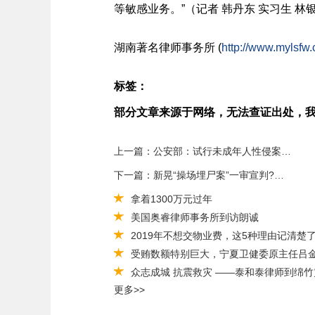
等敏感业务。”（记者 韩丹东 实习生 林
湖南
著名
律师事务所 (
http://www.mylsfw.
标签：
部分文章来源于网络，无法查证出处，
上一篇：公安部：试行未成年人性侵案“一站式取证”
下一篇：新晃“操场埋尸案”一审宣判?恶势力犯罪集团首要分子杜少平被依法严惩
拿着1300万元过年
美国奥睿律师事务所到访朗诚
2019年不想交物业费，这5种理由记清楚
受贿数额特别巨大，宁夏卫健委原主任吕金
众志成城 抗震救灾 ——泰和泰律师到绵
更多>>