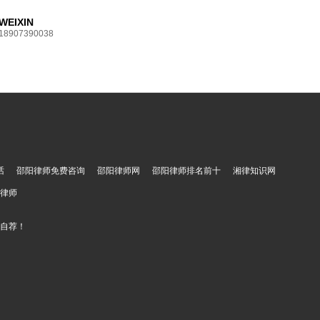
WEIXIN
18907390038
话
邵阳律师免费咨询
邵阳律师网
邵阳律师排名前十
湘律知识网
律师
遂自荐！