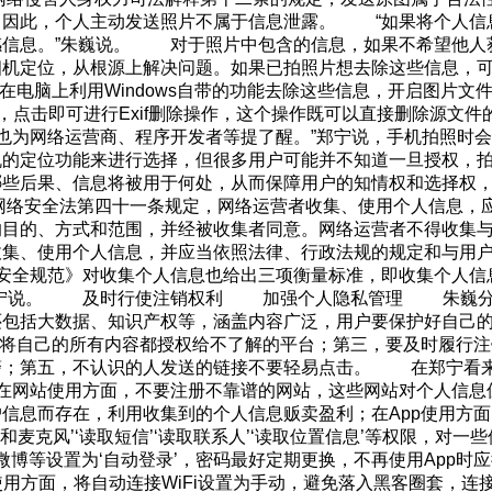
，因此，个人主动发送照片不属于信息泄露。 “如果将个人信
感信息。”朱巍说。 对于照片中包含的信息，如果不希望他
相机定位，从根源上解决问题。如果已拍照片想去除这些信息，
在电脑上利用Windows自带的功能去除这些信息，开启图片文件
点击即可进行Exif删除操作，这个操作既可以直接删除源文件的E
也为网络运营商、程序开发者等提了醒。”郑宁说，手机拍照时
机的定位功能来进行选择，但很多用户可能并不知道一旦授权，
哪些后果、信息将被用于何处，从而保障用户的知情权和选择权
络安全法第四十一条规定，网络运营者收集、使用个人信息，
的目的、方式和范围，并经被收集者同意。网络运营者不得收集
收集、使用个人信息，并应当依照法律、行政法规的规定和与用
息安全规范》对收集个人信息也给出三项衡量标准，即收集个人信
郑宁说。 及时行使注销权利 加强个人隐私管理 朱巍分
还包括大数据、知识产权等，涵盖内容广泛，用户要保护好自己
要将自己的所有内容都授权给不了解的平台；第三，要及时履行
警；第五，不认识的人发送的链接不要轻易点击。 在郑宁看
在网站使用方面，不要注册不靠谱的网站，这些网站对个人信息
信息而存在，利用收集到的个人信息贩卖盈利；在App使用方
头和麦克风’‘读取短信’‘读取联系人’‘读取位置信息’等权限，对
博等设置为‘自动登录’，密码最好定期更换，不再使用App时应
使用方面，将自动连接WiFi设置为手动，避免落入黑客圈套，连接