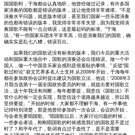
国国歌时，于海都会认真地听，他曾经做过记录，有许多国
家演奏的国歌都是错误的版本，这让他觉得非常难堪。“不是
演奏水平问题，就是版本错误，甚至我们国家一些乐团演奏
的也都有错误的版本，我觉得非常非常失望，因为我觉得演
奏国歌不能有一点点错误，这是最起码的标准。”于海
说，“有一些国家乐团水平非常高，但是演奏我们的国歌，确
确实实是乱七八糟，错误百出。
如果我们的国歌还没有标准的版本，我们今后的重大活
动和国际重大场合中，国歌的演奏还会出现错误。做一个中
国人，做一个中国音乐家会感到是很羞耻的事情。” 反驳“国
歌过时论” 获文艺界多名人士支持 从2008年开始，于海每年
都在参加政协会议时提出建议为国歌立法，他说：“2008年3
月我当选第十一届全国政协委员的时候，就提出要对国歌立
法，这十年我没有间断，每年都要提，我坚信《国歌法》不
管什么时候一定会实现，我坚信这个道路越来越近，所以我
坚持要提。” 开始的时候，大家都不理解于海。有一件事他
记得特别清楚，那是他曾经参加的一次会议，会议的开始，
与会者先要唱国歌。 “唱国歌以后，大家讨论问题的时候，
一些参会者说，刚刚唱国歌的时候感觉我们的国歌是不是过
时了？和平年代了，歌词有点过于血性了，是不是需要