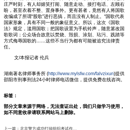
庄严时刻，有人却嬉笑打闹、随意走动、接打电话、左顾右
盼，甚至衣着不整、置身事外。更有甚者，竟然有人将国歌
改编成了所谓“股歌”进行恶搞，而且没有人制止。“国歌代表
国家形象，具有不同一般的象征意义。所以，这次《国歌
法》规定，滥用国歌；把国歌设置为手机铃声，随意篡改国
歌歌词；公众场合故意以焚烧、毁损、涂划、玷污、践踏等
方式侮辱国歌的……这些不当行为都有可能被追究法律责
任。
文/本报记者 伦兵
湖南
著名
律师事务所 (
http://www.mylsfw.com/falvzixun
)提供
邵阳市
刑事刑法
24小时律师电话微信，提供免费在线咨询。
标签：
部分文章来源于网络，无法查证出处，我们只做学习使用，
如不同意收录请联系网站马上删除。
上一篇：北京警方成功打掉组织考试作弊犯罪团伙?9人被刑拘