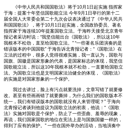
《中华人民共和国国歌法》将于10月1日起实施 指挥家
于海：提案十年坚信国歌能立法 今年9月1日举行的第十二
届全国人大常委会第二十九次会议表决通过了《中华人民共
和国国歌法》，将于10月1日起实施，全国政协委员、著名
指挥家于海连续10年提案国歌立法。于海昨天接受北京青年
报记者采访时说：“我坚信能出台《国歌法》，所以这10年
我根本不松劲，直至给国歌立法。” “一些著名乐团演奏的是
错误版本的中国国歌” 于海告诉北青报记者：“《国歌法》在
立法的过程中，很多人觉得很难实施，我一直认为，国歌与
国旗、国徽是国家形象的代表，是国家标志的体现，我坚信
国歌能立法，所以这10年我根本就不松劲，一直要给国歌立
法。为国歌立法也是文明国家法治健全的体现，《国歌法》
的实施是对国家形象的一个保护。
我过去讲过，脸上有污点就要洗掉，文章写错了就要修
改。甚至有些画画错了就要撕掉，为什么我们的国歌版本不
统一，我们有错误版本的国歌就没有人来管理呢？” 于海向
北青报记者谈到他提议为国歌立法的初衷，他说：“《国歌
法》实施对国歌是个保护，防止了一些歪曲、羞辱的现象，
再说，我们国家国歌的地位在宪法上是与国旗国徽一样的，
得到了应有的保护。” 一些在国外举办的活动，当地演奏中