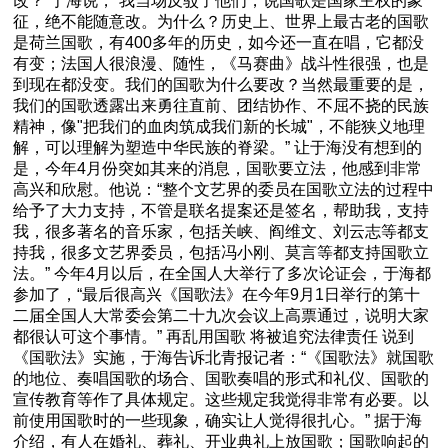
改？”于海说，“我当场反驳了他们，说国歌是国家主权的象
征，绝不能随意改。为什么？历史上、世界上最古老的国歌
是荷兰国歌，有400多年的历史，如今还一直在唱，它都没
有变；法国人很浪漫、随性，《马赛曲》战斗性很强，也是
到现在都没变。我们的国歌为什么要改？当然最重要的是，
我们的国歌透露出来勇往直前、团结协作、不屈不挠的民族
精神，像"把我们的血肉筑成我们新的长城"，不能狭义地理
解，可以理解为塑造中华民族的脊梁。” 让于海没有想到的
是，今年4月份突如其来的消息，国歌要立法，他感到非常
高兴和欣慰。他说：“整个文艺界的委员在国歌立法的过程中
给予了大力支持，不管是联名提案还是签名，帮助我，支持
我，很多著名的音乐家，包括关峡、阎维文、刘云志等都支
持我，很多文艺界委员，包括冯小刚、莫言等都支持国歌立
法。” 今年4月以后，在全国人大举行了多次论证会，于海都
参加了，“最后很高兴《国歌法》在今年9月1日举行的第十
二届全国人大常委会第二十九次会议上高票通过，说明大家
都很认可这个事情。” 再乱用国歌 将被追究法律责任 说到
《国歌法》实施，于海告诉北青报记者：“《国歌法》就国歌
的地位、奏唱国歌的场合、国歌奏唱的形式和礼仪、国歌的
宣传教育等作了具体规定。这些规定我觉得非常有必要。以
前使用国歌时的一些现象，确实让人觉得很扎心。” 据于海
介绍，有人在婚礼、葬礼、开业典礼上放国歌；国歌响起的