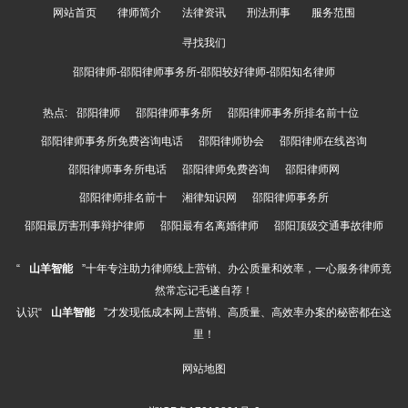
网站首页
律师简介
法律资讯
刑法刑事
服务范围
寻找我们
邵阳律师-邵阳律师事务所-邵阳较好律师-邵阳知名律师
热点:
邵阳律师
邵阳律师事务所
邵阳律师事务所排名前十位
邵阳律师事务所免费咨询电话
邵阳律师协会
邵阳律师在线咨询
邵阳律师事务所电话
邵阳律师免费咨询
邵阳律师网
邵阳律师排名前十
湘律知识网
邵阳律师事务所
邵阳最厉害刑事辩护律师
邵阳最有名离婚律师
邵阳顶级交通事故律师
“
山羊智能
”十年专注助力律师线上营销、办公质量和效率，一心服务律师竟
然常忘记毛遂自荐！
认识“
山羊智能
”才发现低成本网上营销、高质量、高效率办案的秘密都在这
里！
网站地图