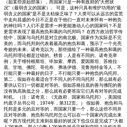
（如某些原始部落），而国家只是一种有政府的“天然状
况”（最弱含义的国家）。 可是，这种只具有维护功用的“最
弱含义的国家”是不是太枯燥乏味了？人类可以从远古的蛮荒
中走向昌盛的今日不正是在于他们一直对未来怀有一种抱负
的神往吗？人们不是需求一种更能激动人心的国家吗？不是
更需求表现了最高抱负和蔼的乌托邦吗？ 在西方政治哲学传
统中，国家与乌托邦是对立的南北极。国家作为实际是不完
美的，而乌托邦则代表着最高的抱负和蔼，预示了一个光亮
夸姣的未来。诺奇克以为，那些描绘了一种最高抱负和蔼的
乌托邦理论都是过错的。榜首，人是有不同的。诺奇克举
例，关于维特根斯坦、毕加索、摩西、爱因斯坦、苏格拉
底、甘地、佛陀、哥伦布、弗洛伊德、克鲁泡特金等人，不
行能只要一种最好的日子，不行能只要一种抱负的乌托邦。
第二，假如存在着适合于不同人的不同乌托邦，那么就有必
要供认它们一切都是对等的。假如苏格拉底的善与佛陀的善
没有孰高孰低之分，那么就有必要答应它们具有对等的完成
时机。（注：诺奇克：《无政府、国家和乌托邦》，美国纽
约底子丛书公司，1974年，第312页。） 假如善、抱负和乌
托邦是多元的且对等的，而国家只要一个，那么这些不同并
且对等的善、抱负和乌托邦怎么可以在一个国家内完成出来
呢？西方现代民主准则在最好的状况下也仅仅是完成了“大都
人”的抱负，那么“少数人”的抱负就必定被剥夺吗？这也许是