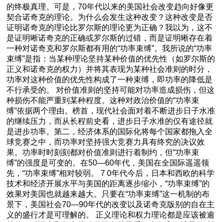
的终极真理。可是，70年代以来的美国社会改变趋向好像更
契合诺奇克的理论。为什么会发生这种改变？这种改变是否
证明诺奇克的理论比罗尔斯的理论更为正确？我以为，这不
是证明晰诺奇克的正确或罗尔斯的过错，而是证明晰存在着
一种对诺奇克和罗尔斯都有用的“功率束缚”。我所说的“功率
束缚”是指：当某种理论坚持某种价值的优先性（如罗尔斯的
正义和诺奇克的权力）并将其表现为某种社会准则的时分，
功率对这种价值的优先性构成了一种束缚，即功率的降低是
不行承受的。 对价值准则的坚持可能对功率造成损伤，但这
种损伤不能严重到某种程度。这种对政治价值的“功率束
缚”依据两个理由。榜首，现代社会面对着不断进步日子水准
的继续压力，而从长程前史看，进步日子水准的仅有途径就
是进步功率。第二，经济体系的国际化将每个国家都拖入全
球竞赛之中，而功率对坚持强大竞赛力具有终究的决议效
果。功率时时刻刻都对价值准则进行着制约，但“功率束
缚”的强度是可变的。在50—60年代，美国在全国际遥遥领
先，“功率束缚”相对较弱。 7 0年代今后，日本和西欧的科学
技术和经济开展水平与美国的距离逐步缩小，“功率束缚”的
效果对美国也就越来越大。只要在“功率束缚”这一机制的布
景下，美国社会70—90年代的改变以及诺奇克版别的自在主
义的盛行才是可理解的。 正义理论和权力理论都是应该被逾