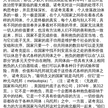
政治哲学家面临的最大难题。诺奇克对这一问题的处理不只
构思奇妙，并且意味深长。 在诺奇克看来，个人坐落政治体
系的一极，另一极是国家，在个人与国家之间存在着各式各
样的共同体。个人是终极的真实，每个人都与别人不同，具
有不同的价值崇奉并从事着对不同善的寻求。国家无法满意
一切人的价值要求，也没有方法将人们不同的善和抱负一致
起来，所以，国家不是完成价值、善和抱负的适宜当地，也
与它们底子无关。国家的底子功用是维护整个社会的安全、
安稳和次序。国家只要一个，但共同体的数目却可以是无限
的。诺奇克提出，在国家中找不到安居乐业之处的善和价值
可以休息于各式各样的共同体之中，抱负的翅膀可以在“人以
群分”的多元天空中自在翱翔。共同体由一些具有大体上相同
抱负的人们自愿组成，他们可以从事各种日子的试验和冒
险，而善、价值和乌托邦就完成于这些各式各样的共同体之
中。 诺奇克以为，“最弱含义的国家”就是乌托邦，但它“是一
种元乌托邦（ metautopia）”。（注：诺奇克：《无政府、
国家和乌托邦》，美国纽约底子丛书公司，1974年，第312
页。）它不是一种抱负，而是一个企图将各种抱负都容纳于
其中的结构。它是一个不具有价值内容的方法，一切价值内
容都存在于各种共同体（乌托邦）之中。一方面，诺奇克以
有力的方法将国家与乌托邦这对立的南北极同一起来，“咱们