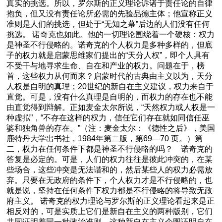
真实的挑选。所以，罗尔斯的正义理论诉诸于责任论的自律
抱负，但又没有责任论所必需的先验品德主体；他宣称正义
准则是人们的挑选，但处于“无知之幕”后边的人们没有任何
挑选。 诺奇克也如此。他的一切理论围绕着一个硬核：权力
是神圣不行侵略的。诺奇克的个人权力是多种多样的，但底
子的权力就是启蒙思维家们提出的“天分人权”，即个人具有
不受干与地寻求生命、自在和产业的权力。问题在于，榜
首，这些权力从何而来？启蒙时代的古典由主义以为，天分
人权是自明的真理；20世纪的新自在主义建议，权力来自于
直觉。可是，没有什么真理是自明的，而权力的存在也不能
由直觉得到辩解。正如麦金太尔所说，“天然权力或人权是一
种虚拟”，“不存在这样的权力，信任它们存在就如同信任巫
婆和独角兽的存在。”（注：麦金太尔：《德性之后》，美国
鹿特丹大学出书社，1984年第二版，第69—70 页。）第
二，权力在任何条件下都是神圣不行侵略的吗？ 诺奇克的
答复是必定的。可是，人们的权力往往是彼此冲突的，在某
些场合，这些冲突是无法谐和的，然后某些人的权力必需放
弃。只要在无政府的条件下，个人权力才是不行侵略的，也
就是说，坚持在任何条件下权力都是不行侵略的将导致无政
府主义。 诺奇克的权力理论与罗尔斯的正义理论看起来是正
相反对的，可是实质上它们是新自在主义的两种版别，它们
共同证明着同一种政治准则。这种新自在主义企图证明自在