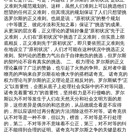
义准则为规范规划的。这样，虽然人们准则上可以挑选他们
想望的任何正义准则，但其境况的规划保证了人们只想望挑
选罗尔斯的正义准则。也就是说，“原初状况”的整个规划
（中等匮乏、彼此冷淡和无知之幕）保证了“挑选”的成果。
从更深的层次看，正义理论的逻辑好像是“原初状况”先于正
义准则，人们在“原初状况”中挑选了正义准则，但实质上彻
底相反，正义准则先于“原初状况”，即只要依照正义准则先
在地设立了“原初状况”，人们才可能在这种状况中挑选正义
准则。契约论的悉数力气出自于自律抱负的挑选，但罗尔斯
的契约论不容有真实的挑选。 二、权力理论 罗尔斯的正义
理论赢得了广泛的赞扬，也引起了火热的争辩。反对者中最
嘹亮的声响来自罗尔斯在哈佛大学的搭档诺奇克。 诺奇克的
权力理论与罗尔斯的正义理论是正相反对的。罗尔斯赋予“正
义”以首要性，企图从底子上处理社会实际中的不对等问题。
诺奇克着重“权力”的首要性，坚持权力是不行侵略的。罗尔
斯以为不对等发生于人们在天然天分和社会文明方面的差
异，这些差异是偶尔的和恣意的，从品德观念看是不应得
的，所以应该经过再分配的方法消除这些不对等。诺奇克供
认不对等是一种不幸，但以为，榜首，不对等是不行处理
的，第二，不对等并不意味着不公正，第三，对不对等的纠
正不能得到合理的证明。诺奇克与罗尔斯之争的关键是权力