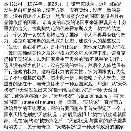
丛书公司，1974年，第26页。）诺奇克以为，这种国家的
发生是自可是然的，没有方案，没有契约，没有一致的意
图，没有侵略个人权力，然后“最弱含义的国家”是仅有具有
品德依据的国家。 诺奇克的非契约论国家来源假说具有十分
重要的含义。古典契约论的代表霍布斯以为，契约缔结之
后，个人的一切权力都转让给了国家，个人不再具有任何权
力。洛克对霍布斯的观念深为忧虑，建议个人的某些权力
（生命、自在和产业）是不行让渡的，但他无法阐明人们在
一致同意缔结契约之后这些权力怎么可以保存下来。诺奇克
扔掉了契约论，以为国家发生于天然的“看不见手”的进程，
这儿没有权力的转让，没有契约的缔结，然后个人依然保有
不行侵略的权力。这就是权力的首要性，它为国家的行为划
定了不行逾越的边界，超出此一步，就侵略了个人权力。更
重要的还在于，诺奇克提出了一种新国家观，即这种从“天然
状况”中天然发生出来的“最弱含义的国家”是一种“天然国
家”，或许更精确地说，“天然状况”（state of nature ）与“天
然国家”（state of nature）是一回事。 “契约论”一直是西方
政治哲学的正统理论，它的首要问题在于首先假定了一个与
国家天壤之别的“天然状况”，然后又虚拟出“契约”以便造就国
家。现在“契约论”被扔掉之后，“天然状况”与国家的底子差异
就消失了。关于诺奇克，“天然状况”是一种没有政府的国家