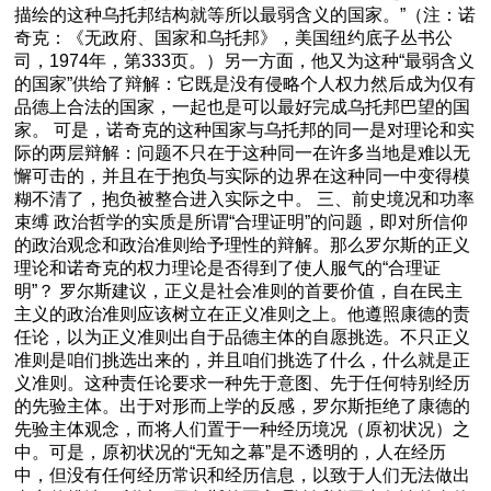
描绘的这种乌托邦结构就等所以最弱含义的国家。”（注：诺
奇克：《无政府、国家和乌托邦》，美国纽约底子丛书公
司，1974年，第333页。）另一方面，他又为这种“最弱含义
的国家”供给了辩解：它既是没有侵略个人权力然后成为仅有
品德上合法的国家，一起也是可以最好完成乌托邦巴望的国
家。 可是，诺奇克的这种国家与乌托邦的同一是对理论和实
际的两层辩解：问题不只在于这种同一在许多当地是难以无
懈可击的，并且在于抱负与实际的边界在这种同一中变得模
糊不清了，抱负被整合进入实际之中。 三、前史境况和功率
束缚 政治哲学的实质是所谓“合理证明”的问题，即对所信仰
的政治观念和政治准则给予理性的辩解。那么罗尔斯的正义
理论和诺奇克的权力理论是否得到了使人服气的“合理证
明”？ 罗尔斯建议，正义是社会准则的首要价值，自在民主
主义的政治准则应该树立在正义准则之上。他遵照康德的责
任论，以为正义准则出自于品德主体的自愿挑选。不只正义
准则是咱们挑选出来的，并且咱们挑选了什么，什么就是正
义准则。这种责任论要求一种先于意图、先于任何特别经历
的先验主体。出于对形而上学的反感，罗尔斯拒绝了康德的
先验主体观念，而将人们置于一种经历境况（原初状况）之
中。可是，原初状况的“无知之幕”是不透明的，人在经历
中，但没有任何经历常识和经历信息，以致于人们无法做出