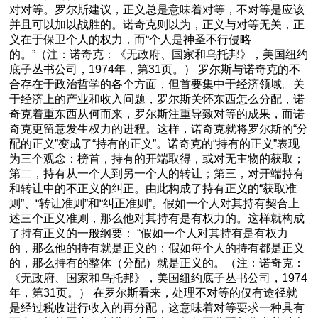
对对等。罗尔斯建议，正义总是意味着对等，不对等是应该
并且可以加以战胜的。诺奇克则以为，正义与对等无关，正
义在于保卫个人的权力，而“个人是神圣不行侵略
的。”（注：诺奇克：《无政府、国家和乌托邦》，美国纽约
底子丛书公司，1974年，第31页。） 罗尔斯与诺奇克的不
合存在于政治哲学的各个方面，但首要集中于经济领域。关
于经济上的产业和收入问题，罗尔斯关怀东西怎么分配，诺
奇克着重东西从何而来，罗尔斯注重导致对等的成果，而诺
奇克更留意发生权力的进程。这样，诺奇克就将罗尔斯的“分
配的正义”变成了“持有的正义”。诺奇克的“持有的正义”表现
为三个观念：榜首，持有的开端取得，或对无主物的获取；
第二，持有从一个人到另一个人的转让；第三，对开端持有
和转让中的不正义的纠正。由此构成了持有正义的“获取准
则”、“转让准则”和“纠正准则”。假如一个人对其持有契合上
述三个正义准则，那么他对其持有是有权力的。这样就构成
了持有正义的一般纲要： “假如一个人对其持有是有权力
的，那么他的持有就是正义的；假如每个人的持有都是正义
的，那么持有的整体（分配）就是正义的。（注：诺奇克：
《无政府、国家和乌托邦》，美国纽约底子丛书公司，1974
年，第31页。） 在罗尔斯看来，处理不对等的仅有途径就
是经过税收进行收入的再分配，这意味着对等要求一种具有