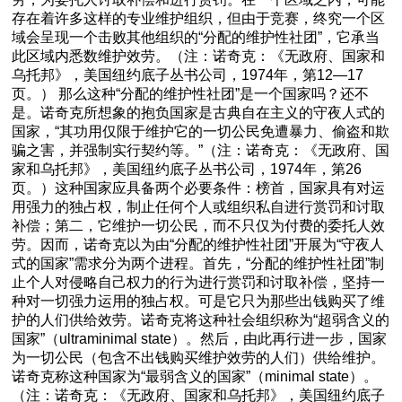
存在着许多这样的专业维护组织，但由于竞赛，终究一个区
域会呈现一个击败其他组织的“分配的维护性社团”，它承当
此区域内悉数维护效劳。（注：诺奇克：《无政府、国家和
乌托邦》，美国纽约底子丛书公司，1974年，第12—17
页。） 那么这种“分配的维护性社团”是一个国家吗？还不
是。诺奇克所想象的抱负国家是古典自在主义的守夜人式的
国家，“其功用仅限于维护它的一切公民免遭暴力、偷盗和欺
骗之害，并强制实行契约等。”（注：诺奇克：《无政府、国
家和乌托邦》，美国纽约底子丛书公司，1974年，第26
页。）这种国家应具备两个必要条件：榜首，国家具有对运
用强力的独占权，制止任何个人或组织私自进行赏罚和讨取
补偿；第二，它维护一切公民，而不只仅为付费的委托人效
劳。因而，诺奇克以为由“分配的维护性社团”开展为“守夜人
式的国家”需求分为两个进程。首先，“分配的维护性社团”制
止个人对侵略自己权力的行为进行赏罚和讨取补偿，坚持一
种对一切强力运用的独占权。可是它只为那些出钱购买了维
护的人们供给效劳。诺奇克将这种社会组织称为“超弱含义的
国家”（ultraminimal state）。然后，由此再行进一步，国家
为一切公民（包含不出钱购买维护效劳的人们）供给维护。
诺奇克称这种国家为“最弱含义的国家”（minimal state）。
（注：诺奇克：《无政府、国家和乌托邦》，美国纽约底子