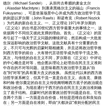
德尔（Michael Sandel）， 从崇尚古希腊的麦金太尔
（Alasdair MacIntyre）到禀承黑格尔主义的福山（Francis
Fukuyama）。可是坐落场景中心并成为西方政治哲学干流
的则是以罗尔斯（John Rawls）和诺奇克（Robert Nozick
）为代表的新自在主义。一、正义理论 1971年罗尔斯的
《正义论》的出书是20世纪西方哲学最重大的事情之一。这
依据两个不同但又彼此支撑的理由。首先，《正义论》的宣
布引起了一场关于正义问题的继续评论，然后构成一大批发
生深远影响的政治哲学文献。这批文献具有十分重要的含
义，不只可与光辉的启蒙时期相媲美，并且还将政治哲学推
到西方哲学的前台，大有替代言语哲学成为哲学干流之势。
其次，与传统的自在主义不同，罗尔斯在《正义论》中评论
的中心概念是对等，他企图从理论上处理自在民主主义准则
中存在的不对等问题。这意味着西方政治哲学主题从“自
在”到“对等”的具有重大含义的改换。 虽然近代以来的西方政
治哲学派系树立，但其干流一直是自在主义。由洛克、康德
和约翰·密尔奠定的自在主义传统阐明晰西方底子的政治观念
和政治价值，为现在通行于西方的自在民主主义政治准则确
立了底子结构。启蒙时代的首要政治哲学问题是自在。它包
含两个方面：一方面是自在价值，特别是思维自在和良知自
在；另一方面是自在准则，即由“大都决议”准则分配的民主