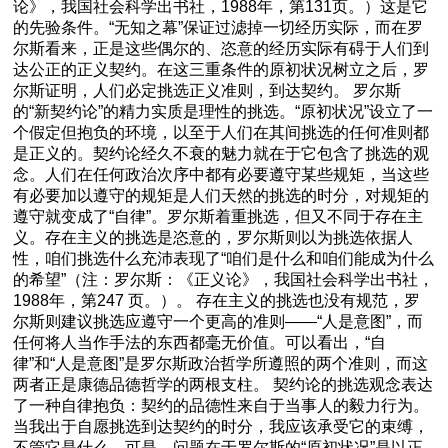
论》，我国社会科学出书社，1988年，第131页。）这是它
的先验条件。“无知之幕”保证过滤掉一切经历实际，而在罗
尔斯看来，正是这些偶尔的、恣意的经历实际有碍于人们到
达公正的正义契约。在这三重条件的原初状况树立之后，罗
尔斯证明，人们必定挑选正义准则，到达契约。 罗尔斯
的“新契约论”的精力实质是理性的挑选。“原初状况”设立了一
个假定但抱负的环境，以至于人们在其间挑选的任何准则都
是正义的。契约论经久不衰的魅力就在于它包含了挑选的观
念。人们在任何政治次序中都有必要遵守某些规矩，当这些
有必要加以遵守的规矩是人们天然的挑选的时分，对规矩的
遵守就变成了“自律”。罗尔斯着重挑选，但又不同于存在主
义。存在主义的挑选是恣意的，罗尔斯则以为挑选依据人
性，咱们挑选什么充沛表现了“咱们是什么和咱们能成为什么
的希望”（注：罗尔斯：《正义论》，我国社会科学出书社，
1988年，第247 页。）。 存在主义的挑选也没有规范，罗
尔斯则建议挑选应遵守一个更高的准则——“人是意图”，而
任何将人当作手法的东西都毫无价值。可以看出，“自
律”和“人是意图”是罗尔斯政治哲学所遵照的两个准则，而这
两者正是康德品德哲学的两根支柱。 契约论的挑选观念表达
了一种自律抱负：契约的品德性来自于当事人的毅力行为。
当我出于自愿挑选到达契约的时分，我应该承受它的束缚，
不管它是什么。可是，问题在于罗尔斯的“原初状况”是以正