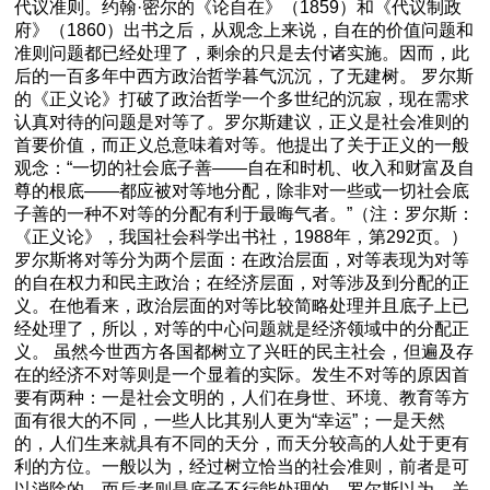
代议准则。约翰·密尔的《论自在》（1859）和《代议制政
府》（1860）出书之后，从观念上来说，自在的价值问题和
准则问题都已经处理了，剩余的只是去付诸实施。因而，此
后的一百多年中西方政治哲学暮气沉沉，了无建树。 罗尔斯
的《正义论》打破了政治哲学一个多世纪的沉寂，现在需求
认真对待的问题是对等了。罗尔斯建议，正义是社会准则的
首要价值，而正义总意味着对等。他提出了关于正义的一般
观念：“一切的社会底子善——自在和时机、收入和财富及自
尊的根底——都应被对等地分配，除非对一些或一切社会底
子善的一种不对等的分配有利于最晦气者。”（注：罗尔斯：
《正义论》，我国社会科学出书社，1988年，第292页。）
罗尔斯将对等分为两个层面：在政治层面，对等表现为对等
的自在权力和民主政治；在经济层面，对等涉及到分配的正
义。在他看来，政治层面的对等比较简略处理并且底子上已
经处理了，所以，对等的中心问题就是经济领域中的分配正
义。 虽然今世西方各国都树立了兴旺的民主社会，但遍及存
在的经济不对等则是一个显着的实际。发生不对等的原因首
要有两种：一是社会文明的，人们在身世、环境、教育等方
面有很大的不同，一些人比其别人更为“幸运”；一是天然
的，人们生来就具有不同的天分，而天分较高的人处于更有
利的方位。一般以为，经过树立恰当的社会准则，前者是可
以消除的，而后者则是底子不行能处理的。罗尔斯以为，关