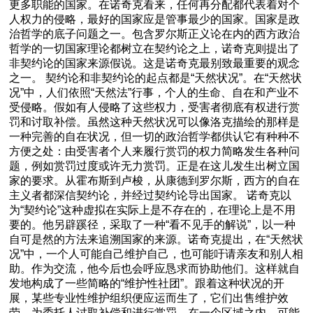
更多职能的国家。在诺奇克看来，任何再分配都代表着对个
人权力的侵略，最好的国家应是管事最少的国家。国家是政
治哲学的底子问题之一。包含罗尔斯正义论在内的西方政治
哲学的一切国家理论都树立在契约论之上，诺奇克则提出了
非契约论的国家来源假说。这是诺奇克最别致最重要的观念
之一。 契约论和非契约论的起点都是“天然状况”。在“天然状
况”中，人们依照“天然法”行事，个人的生命、自在和产业不
受侵略。假如有人侵略了这些权力，受害者彻底有权进行赏
罚和讨取补偿。虽然这种天然状况可以像洛克描绘的那样是
一种完善的自在状况，但一切的政治哲学都供认它有种种不
方便之处：由受害者个人来履行赏罚的权力简略发生各种问
题，例如赏罚过度或许无力赏罚。正是在这儿发生出树立国
家的要求。从霍布斯到卢梭，从康德到罗尔斯，西方的自在
主义者都深信契约论，并经过契约论导出国家。 诺奇克以
为“契约论”这种虚拟在实际上是不存在的，在理论上是不用
要的。他另辟蹊径，采取了一种“看不见手的解说”，以一种
自可是然的方法来追溯国家的来源。诺奇克提出，在“天然状
况”中，一个人可能自己维护自己，也可能吁请亲友和别人相
助。作为交流，他今后也会呼应恳求而协助他们。这样就自
发地构成了一些简略的“维护性社团”。跟着这种状况的开
展，某些专业性维护组织便应运而生了，它们出售维护效
劳，为委托人讨取补偿和进行赏罚。在一个区域之内，可能