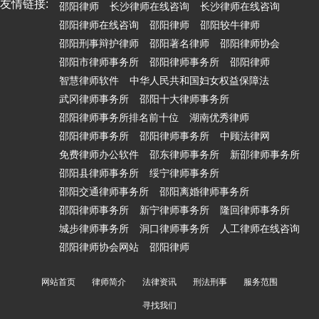
友情链接:
邵阳律师
长沙律师在线咨询
长沙律师在线咨询
邵阳律师在线咨询
邵阳律师
邵阳较牛律师
邵阳刑事辩护律师
邵阳著名律师
邵阳律师协会
邵阳市律师事务所
邵阳律师事务所
邵阳律师
智慧律师软件
中华人民共和国妇女权益保障法
武冈律师事务所
邵阳十大律师事务所
邵阳律师事务所排名前十位
湖南优秀律师
邵阳律师事务所
邵阳律师事务所
中顾法律网
免费律师办公软件
邵东律师事务所
新邵律师事务所
邵阳县律师事务所
绥宁律师事务所
邵阳交通律师事务所
邵阳离婚律师事务所
邵阳律师事务所
新宁律师事务所
隆回律师事务所
城步律师事务所
洞口律师事务所
人工律师在线咨询
邵阳律师协会网站
邵阳律师
网站首页
律师简介
法律资讯
刑法刑事
服务范围
寻找我们