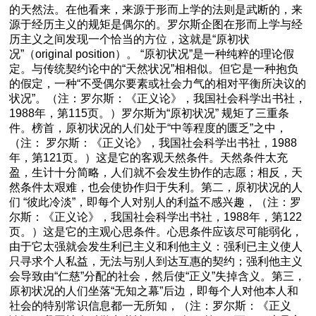
的天然法。在他看来，来源于形而上学的法则是武断的，来
源于经历主义的规矩是偶尔的。罗尔斯企图在形而上学与经
历主义之间发现一个恰当的方位，这就是“原初状
况”（original position）。 “原初状况”是一种纯粹的理论假
定。与传统契约论中的“天然状况”相相似。但它是一种抱负
的假定，一种“不受偶尔要素或社会力气的相对平衡所决议的
状况”。（注：罗尔斯：《正义论》，我国社会科学出书社，
1988年，第115页。）罗尔斯为“原初状况” 规矩了三重条
件。榜首，原初状况的人们处于“中等程度的匮乏”之中，
（注： 罗尔斯：《正义论》，我国社会科学出书社，1988
年，第121页。）这是它的客观天然条件。天然条件太充
盈，生计十分简略，人们就不会发生协作的志愿；相反，天
然条件太艰难，也会使协作归于失利。第二，原初状况的人
们 “彼此冷淡”，即每个人对别人的利益不感兴趣，（注：罗
尔斯：《正义论》，我国社会科学出书社，1988年，第122
页。）这是它的主观心思条件。心思条件应该尽可能弱化，
由于它太强就会发生利已主义和利他主义：强利已主义使人
只寻求个人私益，无法与别人到达互惠的契约；强利他主义
会导致由“仁慈”分配的社会，然后使“正义”失掉含义。第三，
原初状况的人们坐落“无知之幕”后边，即每个人对他本人和
社会的特别常识信息都一无所知，（注：罗尔斯：《正义