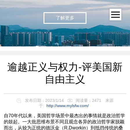
了解更多
逾越正义与权力-评美国新
自由主义
发布日期：2023/1/14
阅读量：2471
来源
于:
http://www.mylsfw.com/
自70年代以来，美国哲学场景中最杰出的事情就是政治哲学
的鼓起。一大批思维布景不同且观念各异的政治哲学家脱颖
而出，从较为正统的德沃金（R.Dworkin）到抵挡传统的桑