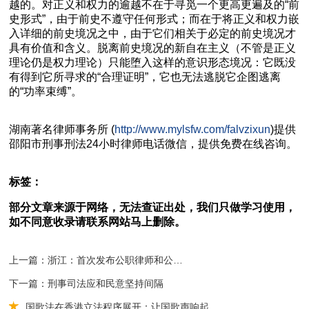
越的。对正义和权力的逾越不在于寻觅一个更高更遍及的“前
史形式”，由于前史不遵守任何形式；而在于将正义和权力嵌
入详细的前史境况之中，由于它们相关于必定的前史境况才
具有价值和含义。脱离前史境况的新自在主义（不管是正义
理论仍是权力理论）只能堕入这样的意识形态境况：它既没
有得到它所寻求的“合理证明”，它也无法逃脱它企图逃离
的“功率束缚”。
湖南
著名
律师事务所 (
http://www.mylsfw.com/falvzixun
)提供
邵阳市
刑事刑法
24小时律师电话微信，提供免费在线咨询。
标签：
部分文章来源于网络，无法查证出处，我们只做学习使用，
如不同意收录请联系网站马上删除。
上一篇：浙江：首次发布公职律师和公司律师管理办法
下一篇：刑事司法应和民意坚持间隔
国歌法在香港立法程序展开：让国歌声响起