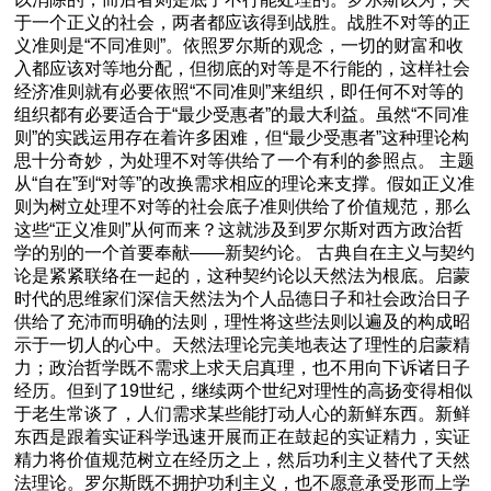
于一个正义的社会，两者都应该得到战胜。战胜不对等的正
义准则是“不同准则”。依照罗尔斯的观念，一切的财富和收
入都应该对等地分配，但彻底的对等是不行能的，这样社会
经济准则就有必要依照“不同准则”来组织，即任何不对等的
组织都有必要适合于“最少受惠者”的最大利益。虽然“不同准
则”的实践运用存在着许多困难，但“最少受惠者”这种理论构
思十分奇妙，为处理不对等供给了一个有利的参照点。 主题
从“自在”到“对等”的改换需求相应的理论来支撑。假如正义准
则为树立处理不对等的社会底子准则供给了价值规范，那么
这些“正义准则”从何而来？这就涉及到罗尔斯对西方政治哲
学的别的一个首要奉献——新契约论。 古典自在主义与契约
论是紧紧联络在一起的，这种契约论以天然法为根底。启蒙
时代的思维家们深信天然法为个人品德日子和社会政治日子
供给了充沛而明确的法则，理性将这些法则以遍及的构成昭
示于一切人的心中。天然法理论完美地表达了理性的启蒙精
力；政治哲学既不需求上求天启真理，也不用向下诉诸日子
经历。但到了19世纪，继续两个世纪对理性的高扬变得相似
于老生常谈了，人们需求某些能打动人心的新鲜东西。新鲜
东西是跟着实证科学迅速开展而正在鼓起的实证精力，实证
精力将价值规范树立在经历之上，然后功利主义替代了天然
法理论。罗尔斯既不拥护功利主义，也不愿意承受形而上学