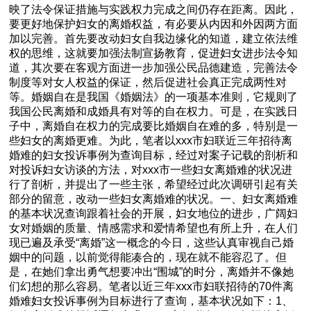
映了法令保证措施与实践权力完成之间仍存在距离。因此，
要更好地保护妇女的离婚权益，有必要从内因和外因两方面
加以完善。首先要改动妇女自我边缘化的知道，建立依法维
权的思维，这就要加强法制宣扬教育，促进妇女进步法令知
道，其次要在客观方面进一步加强公民品德建造，完善法令
制度等对女人权益的保证，然后促进社会真正完成两性对
等。婚姻自在是我国《婚姻法》的一项基本准则，它规则了
我国公民离婚和成婚具有对等的自在权力。可是，在实践日
子中，离婚自在权力的完成要比婚姻自在难的多，特别是一
些妇女的离婚更难。为此，笔者以xxx市妇联近三年招待离
婚难的妇女投诉事例为查询目标，经过对案子记载的剖析和
对投诉妇女访谈的方法，对xxx市一些妇女离婚难的状况进
行了剖析，并提出了一些主张，希望经过此次调研引起有关
部分的留意，改动一些妇女离婚难的状况。一、妇女离婚难
的基本状况查询跟着社会的开展，妇女地位的进步，广阔妇
女对婚姻的质量、情感需求和爱情希望也有所上升，在人们
现已遍及承受“离婚”这一概念的今日，这些认真审视自己婚
姻中的问题，以前觉得能凑合的，现在就不能容忍了。但
是，在她们拿出勇气想要冲出“围城”的时分，离婚并不像她
们幻想的那么容易。笔者以近三年xxx市妇联招待的70件离
婚难妇女投诉事例为目标进行了查询，基本状况如下：1、