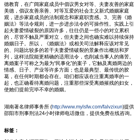
德教育，在广阔家庭成员中倡议男女对等、夫妻友善的家庭
美德，倡议友善亲善、对等互爱的社会主义新式婚姻家庭
观，进步家庭成员的法制观念和家庭职责感。3、完善《婚
姻法》等法令规则，进一步进步法令的可操作性。实践上引
起夫妻爱情破裂的原因许多，往往仍是一些小的对立累积
的，尽管不触及严重对立，但夫妻之间也确实难以持续保持
婚姻日子。所以，《婚姻法》或相关司法解释应该对常见
的、问题比较多的若干夫妻爱情破裂的景象作出概括和罗
列，这样法院能更精确的适用法令，也削减当事人的痛苦。
离婚案子可称之为最为“民事化”的案子，它触及离婚两边的
情感、日子、产业等许多方面；也是最典型、最传统的胶
葛，在任何时期都会存在。咱们都应该在注重离婚率的一
起，也正确看待离婚问题，注重那些深受离婚摧残的妇女，
使她们提前完毕不幸的婚姻。
湖南
著名
律师事务所 (
http://www.mylsfw.com/falvzixun
)提供
邵阳市
刑事刑法
24小时律师电话微信，提供免费在线咨询。
标签：