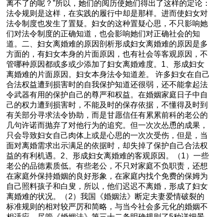
离不了的呢？”所以，她们的阅历使她们得出了这样的定论：
法令规则是这样，在实践的履行中却是那样。进而使妇女对
法令制度也发生了置疑。妇女的这种置疑心思，不只影响她
们对法令制度的正确知道，也会影响她们对正确社会的知
道。二、妇女离婚难的原因剖析形成妇女离婚难的原因是多
方面的，有妇女本身的片面原因，也有社会等客观原因，不
管哪种原因都或多或少添加了妇女离婚难度。1、形成妇女
离婚难的片面原因。妇女本身法令知道差。 许多妇女在自己
合法权益遭到损害时的自我保护知道还很弱，还不能拿起法
令武器有用的保护自己的尊严和权益。在婚姻家庭日子中自
己的权力遭到损害时，不能及时的保存依据，不懂得及时到
有关部分寻求法令协助，而是甘愿信任有累累前科的老公的
几句许诺而抛弃了对他行为的追究。但一次次怂恿的成果，
只会导致妇女自己肉体上或是心思的一次次受伤，但是，当
面对离婚需求出示满足的依据时，却失掉了保护自己合法权
益的有利机遇。2、形成妇女离婚难的客观原因。（1）一些
老公的品德素质低。有些老公，不只对家庭不负职责，还想
在家庭外保持婚姻的良好形象，在家庭内找个免费的保姆为
自己照料孩子和白叟，所以，他们迟迟不离婚，形成了妇女
离婚难的状况。（2）我国《婚姻法》断定夫妻爱情破裂的
标准规则的相对较严厉和简略，与当今社会多元化的婚姻不
相适应。尽管《婚姻法》第三十二条明确规则了5种详细景