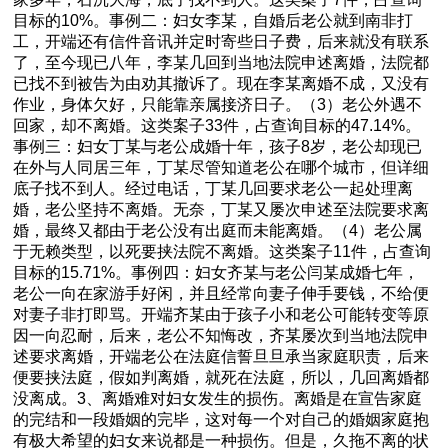
目标的10%。事例二：妇女李某，自婚后老公就到南非打
工，开端还有信件音讯并定时寄些日子费，后来就没有联系
了，至今现已八年，李某几回到当地法院申述离婚，法院都
已找不到被告为由劝其撤诉了。现在李某离婚不成，又没有
作业，身体欠好，只能靠亲属接济日子。（3）老公外遇不
回家，却不离婚。这类案子33件，占查询目标的47.14%。
事例三：妇女丁某与老公成婚十年，孩子8岁，老公却现已
在外与人同居三年，丁某尽管知道老公在哪个城市，但详细
底子找不到人。经过电话，丁某几回要求老公一起处理离
婚，老公坚持不离婚。无奈，丁某又屡次申述至法院要求离
婚，最终又都由于老公没有出庭而未能离婚。（4）老公属
于无赖类型，以死要挟法院不离婚。这类案子11件，占查询
目标的15.71%。事例四：妇女齐某与老公闫某成婚七年，
老公一向在家游手好闲，并且经常向妻子伸手要钱，不给便
对妻子非打即骂。开端齐某由于孩子小和老公可能转变等原
因一向忍耐，后来，老公不知悔改，齐某屡次到当地法院申
述要求离婚，开端老公在法庭信誓旦旦承当家庭职责，后来
便要挟法庭，假如判离婚，就死在法庭，所以，几回离婚都
没离成。3、离婚难对妇女发生的损伤。离婚是在宣告家庭
的完结和一段婚姻的完毕，这对每一个对自己的婚姻家庭抱
有极大希望的妇女来说都是一种损伤。但是，久拖不离的状