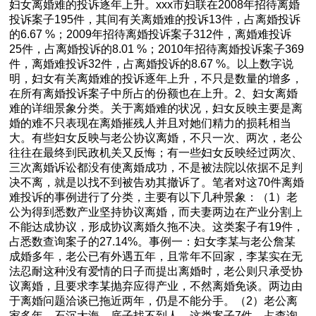
妇女离婚难的投诉逐年上升。xxx市妇联在2008年招待离婚
投诉案子195件，其间有关离婚难的投诉13件，占离婚投诉
的6.67 %；2009年招待离婚投诉案子312件，离婚难投诉
25件，占离婚投诉的8.01 %；2010年招待离婚投诉案子369
件，离婚难投诉32件，占离婚投诉的8.67 %。以上数字说
明，妇女有关离婚难的投诉逐年上升，不只是数量的增多，
在所有离婚投诉案子中所占的份额也在上升。2、妇女离婚
难的详细景象分类。关于离婚难的状况，妇女反映主要是离
婚的难不只表现在离婚摧残人并且对她们精力的损耗相当
大。有些妇女反映与老公协议离婚，不只一次、两次，老公
往往在最终到民政机关又反悔；有一些妇女反映经过两次、
三次离婚诉讼都没有使离婚成功，不是被法院以依据不足判
决不离，就是以找不到被告劝其撤诉了。笔者对这70件离婚
难投诉的事例进行了分类，主要有以下几种景象：（1）老
公为得到悉数产业坚持协议离婚，而夫妻两边在产业分割上
不能达成协议，形成协议离婚久拖不决。这类案子有19件，
占悉数查询案子的27.14%。事例一：妇女李某与老公詹某
成婚多年，老公已有外遇五年，且常年不回家，李某实在无
法忍耐这种没有爱情的日子而提出离婚时，老公则只承受协
议离婚，且要求李某抛弃应得产业，不然离婚免谈。两边由
于离婚问题洽谈已拖近两年，仍是不能分手。（2）老公离
家多年，石沉大海，底子找不到人。这类案子7件，占查询