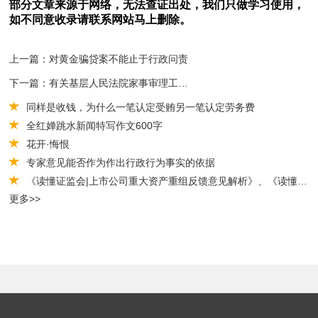
部分文章来源于网络，无法查证出处，我们只做学习使用，
如不同意收录请联系网站马上删除。
上一篇：对黄金骗贷案不能止于行政问责
下一篇：有关基层人民法院家事审理工作情况的调查研究
同样是收钱，为什么一笔认定受贿另一笔认定劳务费
全红婵跳水新闻特写作文600字
花开·悔恨
专家意见能否作为作出行政行为事实的依据
《读懂证监会|上市公司重大资产重组反馈意见解析》、《读懂交易所|上市公司控制权收购监管意见解析》姊妹篇同步出版发行
更多>>