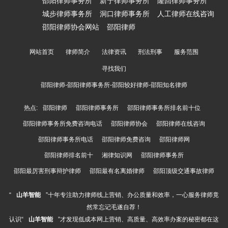
邵阳律师事务所
新宁律师事务所
隆回律师事务所
城步律师事务所
洞口律师事务所
人工律师在线咨询
邵阳律师协会网站
邵阳律师
网站首页
律师简介
法律资讯
刑法刑事
服务范围
寻找我们
邵阳律师-邵阳律师事务所-邵阳较好律师-邵阳知名律师
热点:
邵阳律师
邵阳律师事务所
邵阳律师事务所排名前十位
邵阳律师事务所免费咨询电话
邵阳律师协会
邵阳律师在线咨询
邵阳律师事务所电话
邵阳律师免费咨询
邵阳律师网
邵阳律师排名前十
湘律知识网
邵阳律师事务所
邵阳最厉害刑事辩护律师
邵阳最有名离婚律师
邵阳顶级交通事故律师
“
山羊智能
”十年专注助力律师线上营销、办公质量和效率，一心服务律师竟
然常忘记毛遂自荐！
认识“
山羊智能
”才发现低成本网上营销、高质量、高效率办案的秘密都在这