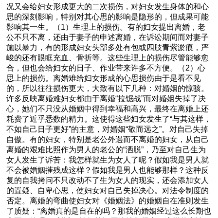
况又会给妇女形成更大的二次损伤，对妇女发生身体的和心
思的深刻影响，特别对其心思的影响是隐形的，但成果可能
影响其一生。（1）生理上的损伤。有的妇女提出离婚，老
公不只不离，还由于妻子的申述离婚，在诉讼期间而对妻子
施以暴力，有的形成妇女头部多处有包或四肢青紫淤痕，严
峻的还有眼眶充血、骨折等。这些生理上的损伤尽管能够愈
合，但也会给妇女的日子、作业带来许多不方便。（2）心
思上的损伤。离婚难给妇女形成的心思损伤由于是看不见
的，所以往往损伤更大，大致有以下几种：对婚姻的惊骇。
许多反映离婚难妇女都由于离婚“拉锯战”而对婚姻失掉了决
心，她们不只没从婚姻中得到幸福和高兴，最终在离婚上还
耗费了近乎悉数的精力。这使得这些妇女发生了“与其这样，
不如自己日子更好”的主意，对婚姻“敬而远之”。对自己失掉
自傲。有的妇女，特别是老公外遇而不离婚的妇女，从自己
离婚的艰难比照作为男人的老公的“洒脱”，乃至对自己生为
女人发生了诉苦：我怎样就生为女人了呢？假如我是男人就
不会被婚姻摧残成这样？假如我是男人也能够那样？这种反
复的自我拷问不只改动不了生为女人的现实，还会添加女人
的置疑、自卑心思，使妇女对自己失掉决心。对法令制度的
否定。离婚的弯曲使妇女对《婚姻法》的婚姻自在准则发生
了质疑：“离婚真的是自在的吗？那我的婚姻经过这么长期也