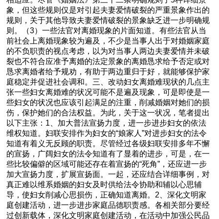
象，但这些规则仅是对引起夫妻爱情破裂的严重景象作出的
规则，关于其他导致夫妻爱情破裂的景象缺乏进一步明确规
则。（3）一些法官对离婚现象的片面知道。有些法官从当
前社会上离婚现象较为遍及，不少是当事人出于对婚姻家庭
的不负职责的视点考虑，以为对当事人两边夫妻爱情并未破
裂也不符合应准予离婚的法定景象的离婚恳求给予否定或对
恳求离婚者给予规劝，有助于两边重归于好，就能够保护家
庭稳定并促进社会调和。三、改动妇女离婚难现状的几点主
张一些妇女离婚难的状况可能不是遍及现象，可是即使是一
些妇女的状况也应该引起满足的注重，削减婚姻对她们的损
伤，保护她们的合法权益。为此，关于这一状况，笔者提出
以下主张：1、加大普法宣扬力度，进一步进步妇女的依法
维权知道。妇联安排作为妇女的“娘家人”对进步妇女的法令
知道有着义无反顾的职责。尽管经过各级妇联安排多年不懈
的宣扬，广阔妇女的法令知道有了显着的进步，可是，在一
些比较偏僻的区域可能还存在着宣扬的“死角”，还应进一步
加大宣扬力度，扩展宣扬面。一起，还应结合详细事例，对
真正难以维系婚姻的妇女及时供给法令协助和辅以心思辅
导，使妇女削减心思损伤，正确知道离婚。2、深化文明家
庭创建活动，进一步进步家庭品德职责感。各相关部分要经
过创新载体，深化文明家庭创建活动，在活动中加强公民品