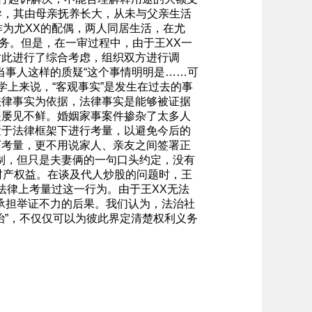
异，其由母亲抚养长大，从未与父亲生活
作为尤XX的配偶，两人同居生活，在尤
务。但是，在一审过程中，由于王XX一
对此进行了综合考虑，组织双方进行调
当事人这样的质疑“这个事情明明是……可
学上来说，“客观事实”是发生在过去的事
法律事实为依据，法律事实是能够被证据
是屡见不鲜。婚姻家事案件掺杂了太多人
置于法律框架下进行考量，以避免今后的
下考量，更不用说家人、亲友之间签署正
制，但只是夫妻俩的一句口头约定，没有
财产权益。在谈及代人炒股的问题时，王
法律上考量过这一行为。由于王XX无法
承担举证不力的后果。我们认为，法治社
治”，不仅仅可以为彼此界定清楚权利义务