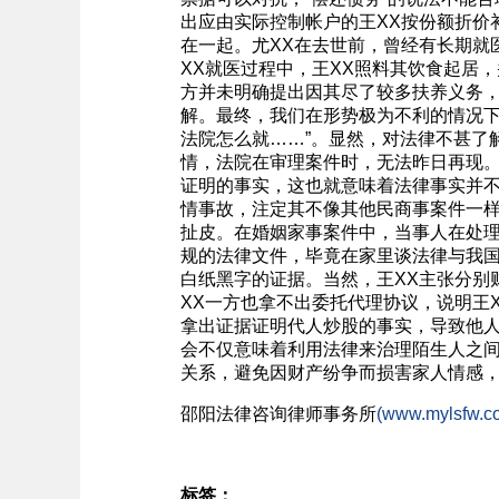
出应由实际控制帐户的王XX按份额折价
在一起。尤XX在去世前，曾经有长期就
XX就医过程中，王XX照料其饮食起居
方并未明确提出因其尽了较多扶养义务
解。最终，我们在形势极为不利的情况下
法院怎么就……”。显然，对法律不甚了解
情，法院在审理案件时，无法昨日再现
证明的事实，这也就意味着法律事实并
情事故，注定其不像其他民商事案件一
扯皮。在婚姻家事案件中，当事人在处
规的法律文件，毕竟在家里谈法律与我国
白纸黑字的证据。当然，王XX主张分别
XX一方也拿不出委托代理协议，说明王
拿出证据证明代人炒股的事实，导致他人
会不仅意味着利用法律来治理陌生人之间
关系，避免因财产纷争而损害家人情感
邵阳
法律咨询
律师事务所
(www.mylsfw.c
标签：