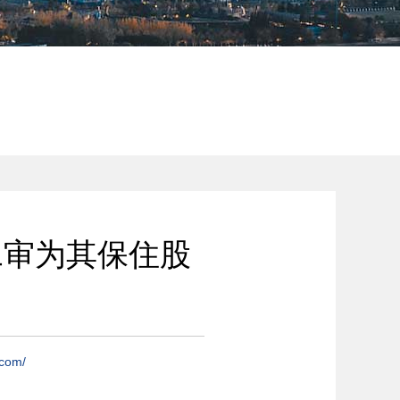
二审为其保住股
.com/