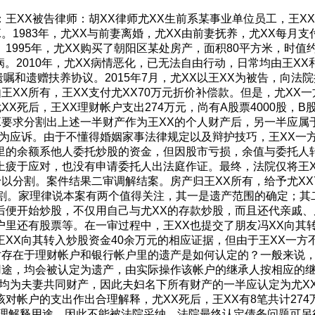
：王XX被告律师：胡XX律师尤XX生前系某事业单位员工，王X
X。1983年，尤XX与前妻离婚，尤XX由前妻抚养，尤XX每月支
1995年，尤XX购买了朝阳区某处房产，面积80平方米，时值
患病。2010年，尤XX病情恶化，已无法自由行动，日常均由王X
有遗嘱和遗赠扶养协议。2015年7月，尤XX以王XX为被告，向
XX所有，王XX支付尤XX70万元折价补偿款。但是，尤XX一
死后，王XX理财帐户支出274万元，尚有A股票4000股，B股
。尤XX要求分割出上述一半财产作为王XX的个人财产后，另一半应
代为应诉。由于不懂得婚姻家事法律规定以及辩护技巧，王XX一
里的余额系他人委托炒股的资金，但因股市亏损，余值与委托人转
上疲于应对，也没有申请委托人出法庭作证。最终，法院仅将王X
以分割。案件结果二审调解结案。房产归王XX所有，给予尤XX
分割。家理律说本案有两个值得关注，其一是遗产范围的确定；其
后便开始炒股，不仅用自己与尤XX的存款炒股，而且还代亲戚、
里还有股票等。在一审过程中，王XX也提交了朋友冯XX向其转
王XX向其转入炒股资金40余万元的相应证据，但由于王XX一
对存在于理财帐户和银行帐户里的遗产是如何认定的？一般来说
用途，均会被认定为遗产，由实际操作该帐户的继承人按相应的
产均为夫妻共同财产，因此夫妇名下所有财产的一半应认定为尤XX
对帐户的支出作出合理解释，尤XX死后，王XX有8笔共计274
合理解释用途，因此不能被法院采纳。法院最终认定债务问题可