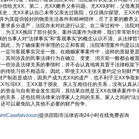
补偿给尤XX。第二，尤XX赡养义务问题。尤XX9岁时，父母离
医史，尤XX承认自己未带父亲去过医院，仅仅偶尔探望。王XX
，并为其提供较好的物质生活条件和精神陪伴，尽了主要的赡养义
，要求多分遗产，法院亦未对此进行认定。在二审过程中，法院
，为王XX挽回了部分损失。案外说案作为律师，我们常常听到
的当事人对“法律事实”和“客观事实”的概念认识不清。从法律哲
。因此，为了确保案件审理的公正和客观，法院审理案件均是以
不一定与客观事实完全一致。在婚姻家事案件中，这样的质疑更
样，其间涉及的民事法律行为在确立、变更、消灭前一般都会被
理一些涉及法律关系的事情时，并不会认真地将其置于法律框架
的传统习俗不相适应。因此，即使王XX主张夫妻约定分别财产
财产制若是成功，因房产成为尤XX的遗产，也不利于王XX争取
XX与冯XX、王XX基于朋友、亲人互相信任的关系，没有认真从
的资金与自有资金发生混同，其结果自然是王XX在继承案件中
的关系，还包括用法律来治理家人之间的关系。家人之间的“法
，还可以避免陷入其他不必要的财产纷争。
om/Casefalvzixun)
提供邵阳市
法律咨询
24小时在线免费咨询