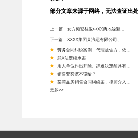
部分文章来源于网络，无法查证出
上一篇：女方频繁往返中XX两地躲避离婚，助男方在国内解除婚姻关
下一篇：XXXX集团某汽运有限公司、高某某等机动车交通事故责任纠纷二审
劳务合同纠纷案例，代理被告方，依法维护权益
武X法定继承案
用人单位作出开除、辞退决定须具有事实和法律依据
销售套奖该不该给？
某商品房销售合同纠纷案，律师介入二审成功维持原判
更多>>