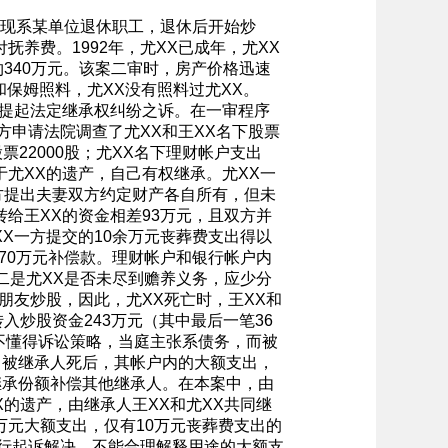
X现系某单位退休职工，退休后开始炒
付抚养费。1992年，尤XX已成年，尤XX
约340万元。该案二审时，房产价格迅速
X和保姆照料，尤XX没有照料过尤XX。
法院提起法定继承权纠纷之诉。在一审程序
方申请法院调查了尤XX和王XX名下股票
票22000股；尤XX名下理财帐户支出
属于尤XX的遗产，自己有权继承。尤XX一
方提出夫妻双方约定财产各自所有，但未
给王XX的资金相差93万元，且双方并
X一方提交的10余万元丧葬费支出得以
70万元补偿款。理财帐户和银行帐户内
二是尤XX是否未尽到赡养义务，应少分
朋友炒股，因此，尤XX死亡时，王XX和
入炒股资金243万元（其中最后一笔36
方不懂得诉讼策略，当庭主张系债务，而被
，被继承人死后，其帐户内的大额支出，
继承份额补偿其他继承人。在本案中，由
的遗产，由继承人王XX和尤XX共同继
万元大额支出，仅有10万元丧葬费支出的
另行起诉解决，不能合理解释用途的大额支