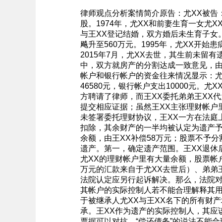
律师观点分析案情简介原告：尤XX被告
股。1974年，尤XX和前妻生育一女尤X
与王XX登记结婚，双方婚后未生育子女。
飚升至560万元。1995年，尤XX开始
2015年7月，尤XX去世，其生前未留
中，双方就房产的分割达成一致意见，由王
帐户和银行帐户的资金往来情况显示：尤XX
46580元，银行帐户支出10000元
方聘请了律师，而王XX委托弟弟王XX
提交相应证据；虽然王XX主张理财帐户
未签署委托理财协议，王XX一方在法庭
扣除，其余财产的一半均被认定为遗产予
余额，由王XX补偿58万元；股票不予
遗产。第一，确定遗产范围。王XX退休
尤XX的理财帐户里有大量余额，股票帐户
万元的汇款来自于尤XX去世后）、弟弟
法院认定应另行起诉解决。那么，法院
其帐户的实际控制人若不能合理解释其
于被继承人尤XX与王XX名下的所有财
承。王XX作为遗产的实际控制人，其应该
票据可以对抗，“偿还债务”的说法不能