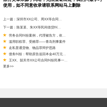
使用，如不同意收录请联系网站马上删除
上一篇：深圳市XX公司、周XX等合同纠纷民事二审民事判决书
下一篇：陈某某、朱XX等民间借贷纠纷一审
劳务合同纠纷案例，代理被告方，依法维护权益
滥用职权罪、受贿罪——青岛刑事案件
走私普通货物、物品罪辩护思路
债务纠纷：帮助原告追回本金40万元及利息（法人应当对公司债务承担连带责任）
王XX、韶关市XX公司合同纠纷民事一审民事判决书
更多>>