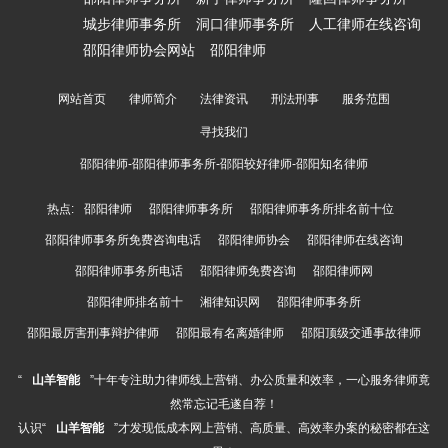
城步律师事务所
洞口律师事务所
人工律师在线咨询
邵阳律师协会网站
邵阳律师
网站首页
律师简介
法律资讯
刑法刑事
服务范围
寻找我们
邵阳律师-邵阳律师事务所-邵阳较好律师-邵阳知名律师
热点:
邵阳律师
邵阳律师事务所
邵阳律师事务所排名前十位
邵阳律师事务所免费咨询电话
邵阳律师协会
邵阳律师在线咨询
邵阳律师事务所电话
邵阳律师免费咨询
邵阳律师网
邵阳律师排名前十
湘律知识网
邵阳律师事务所
邵阳最厉害刑事辩护律师
邵阳最有名离婚律师
邵阳顶级交通事故律师
“
山羊智能
”十年专注助力律师线上营销、办公质量和效率，一心服务律师竟
然常忘记毛遂自荐！
认识“
山羊智能
”才发现低成本网上营销、高质量、高效率办案的秘密都在这