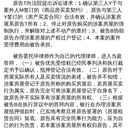
原告T向法院提出诉讼请求：1.确认第三人Y于与
案外人M签订的《商品房买卖契约》、原告与第三人
Y签订的《房产买卖合同》合法有效，并确认涉案房
屋系原告T所有；2、停止对原告购买的涉案房屋的强
制执行，并解除对上述不动产的查封；3、被告B协助
原告办理涉案房屋的产权过户登记；4、本案的案件
受理费用由被告承担。
被告委托毕律师作为自己的代理律师，进入当庭
答辩，（一）被告优先受偿权已经民事判决和执行裁
定书予以确认，抵押登记合法有效。（二）原告对于
房屋实际所有人及买卖情况的表述，被告并不知情，
涉案房屋登记于原告所称的购买房屋后，若房屋买卖
行为属实，原告完全可将涉案房屋登记于自身名下，
故原告并不实际享有涉案房屋的所有权。（三）
根据
被告B在执行异议中的答辩内容，银行在办理涉案房
屋抵押借款时，已实地考察且将原告签署的《房屋租
赁合同》留底。原告具有完全民事行为能力，应为自
己的行为负责，若本案涉案房屋所有权归原告，其不