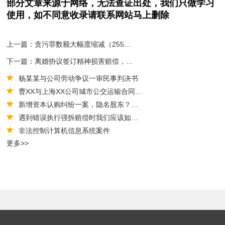
部分文章来源于网络，无法查证出处，我们只做学习
使用，如不同意收录请联系网站马上删除
上一篇：贪污罪数额大幅度缩减（255万变45万），当庭释放！
下一篇：离婚协议签订精神损害赔偿，后拒绝支付，侯正律师帮助执行到位
杨某某与公司劳动争议一审民事判决书
曹XX与上海XX公司城市公交运输合同纠纷民事二审案件民事判决书
新增资本认购纠纷一案，隐名股东？为当事人拿回股金50万以及违约金
遇到错误执行强拆赔偿时我们应该如何维权
非法控制计算机信息系统案件
更多>>