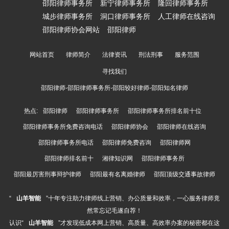
邵阳律师事务所
新宁律师事务所
隆回律师事务所
城步律师事务所
洞口律师事务所
人工律师在线咨询
邵阳律师协会网站
邵阳律师
网站首页
律师简介
法律资讯
刑法刑事
服务范围
寻找我们
邵阳律师-邵阳律师事务所-邵阳较好律师-邵阳知名律师
热点:
邵阳律师
邵阳律师事务所
邵阳律师事务所排名前十位
邵阳律师事务所免费咨询电话
邵阳律师协会
邵阳律师在线咨询
邵阳律师事务所电话
邵阳律师免费咨询
邵阳律师网
邵阳律师排名前十
湘律知识网
邵阳律师事务所
邵阳最厉害刑事辩护律师
邵阳最有名离婚律师
邵阳顶级交通事故律师
“
山羊智能
”十年专注助力律师线上营销、办公质量和效率，一心服务律师竟
然常忘记毛遂自荐！
认识“
山羊智能
”才发现低成本网上营销、高质量、高效率办案的秘密都在这