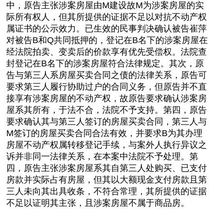
中，原告主张涉案房屋由M建设故M为涉案房屋的实
际所有权人，但其所提供的证据不足以对抗不动产权
属证书的公示效力。已生效的民事判决确认被告崔萍
对被告B和Q共同抵押的，登记在B名下的涉案房屋在
经法院拍卖、变卖后的价款享有优先受偿权。法院查
封登记在B名下的涉案房屋符合法律规定。其次，原
告与第三人系房屋买卖合同之债的法律关系，原告可
要求第三人履行协助过户的合同义务，但原告并不直
接享有涉案房屋的不动产权，故原告要求确认涉案房
屋系其所有，于法不合，法院不予支持。第四，原告
要求确认其与第三人签订的房屋买卖合同，第三人与
M签订的房屋买卖合同合法有效，并要求B为其办理
房屋不动产权属转移登记手续，与案外人执行异议之
诉并非同一法律关系，在本案中法院不予处理。第
四，原告主张涉案房屋系其自第三人处购买、已支付
房款并实际占有房屋，但其以大额现金支付房款且第
三人未向其出具收条，不符合常理，其所提供的证据
不足以证明其主张，且涉案房屋不属于商品房。