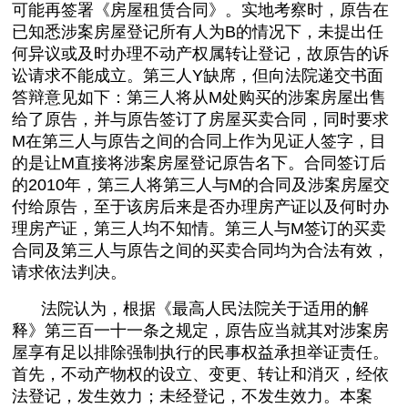
可能再签署《房屋租赁合同》。实地考察时，原告在
已知悉涉案房屋登记所有人为B的情况下，未提出任
何异议或及时办理不动产权属转让登记，故原告的诉
讼请求不能成立。第三人Y缺席，但向法院递交书面
答辩意见如下：第三人将从M处购买的涉案房屋出售
给了原告，并与原告签订了房屋买卖合同，同时要求
M在第三人与原告之间的合同上作为见证人签字，目
的是让M直接将涉案房屋登记原告名下。合同签订后
的2010年，第三人将第三人与M的合同及涉案房屋交
付给原告，至于该房后来是否办理房产证以及何时办
理房产证，第三人均不知情。第三人与M签订的买卖
合同及第三人与原告之间的买卖合同均为合法有效，
请求依法判决。
法院认为，根据《最高人民法院关于适用的解
释》第三百一十一条之规定，原告应当就其对涉案房
屋享有足以排除强制执行的民事权益承担举证责任。
首先，不动产物权的设立、变更、转让和消灭，经依
法登记，发生效力；未经登记，不发生效力。本案